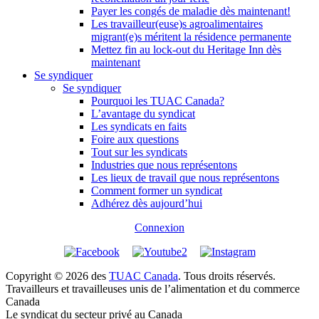
Payer les congés de maladie dès maintenant!
Les travailleur(euse)s agroalimentaires
migrant(e)s méritent la résidence permanente
Mettez fin au lock-out du Heritage Inn dès
maintenant
Se syndiquer
Se syndiquer
Pourquoi les TUAC Canada?
L’avantage du syndicat
Les syndicats en faits
Foire aux questions
Tout sur les syndicats
Industries que nous représentons
Les lieux de travail que nous représentons
Comment former un syndicat
Adhérez dès aujourd’hui
Connexion
Copyright © 2026 des
TUAC Canada
. Tous droits réservés.
Travailleurs et travailleuses unis de l’alimentation et du commerce
Canada
Le syndicat du secteur privé au Canada