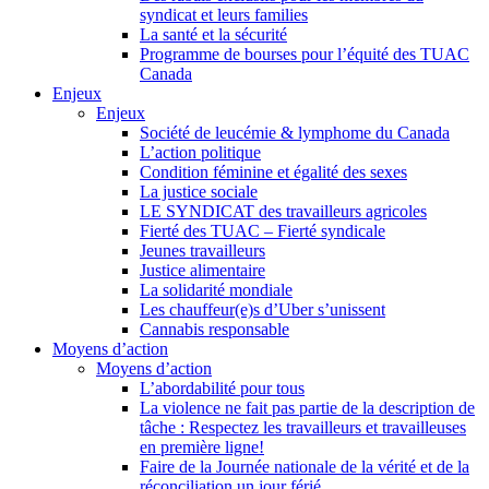
syndicat et leurs families
La santé et la sécurité
Programme de bourses pour l’équité des TUAC
Canada
Enjeux
Enjeux
Société de leucémie & lymphome du Canada
L’action politique
Condition féminine et égalité des sexes
La justice sociale
LE SYNDICAT des travailleurs agricoles
Fierté des TUAC – Fierté syndicale
Jeunes travailleurs
Justice alimentaire
La solidarité mondiale
Les chauffeur(e)s d’Uber s’unissent
Cannabis responsable
Moyens d’action
Moyens d’action
L’abordabilité pour tous
La violence ne fait pas partie de la description de
tâche : Respectez les travailleurs et travailleuses
en première ligne!
Faire de la Journée nationale de la vérité et de la
réconciliation un jour férié