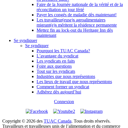
Faire de la Journée nationale de la vérité et de la
réconciliation un jour férié
Payer les congés de maladie dès maintenant!
Les travailleur(euse)s agroalimentaires
migrant(e)s méritent la résidence permanente
Mettez fin au lock-out du Heritage Inn dès
maintenant
Se syndiquer
Se syndiquer
Pourquoi les TUAC Canada?
L’avantage du syndicat
Les syndicats en faits
Foire aux questions
Tout sur les syndicats
Industries que nous représentons
Les lieux de travail que nous représentons
Comment former un syndicat
Adhérez dès aujourd’hui
Connexion
Copyright © 2026 des
TUAC Canada
. Tous droits réservés.
Travailleurs et travailleuses unis de l’alimentation et du commerce