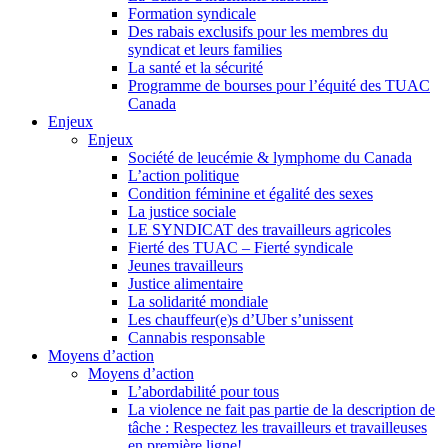
Formation syndicale
Des rabais exclusifs pour les membres du
syndicat et leurs families
La santé et la sécurité
Programme de bourses pour l’équité des TUAC
Canada
Enjeux
Enjeux
Société de leucémie & lymphome du Canada
L’action politique
Condition féminine et égalité des sexes
La justice sociale
LE SYNDICAT des travailleurs agricoles
Fierté des TUAC – Fierté syndicale
Jeunes travailleurs
Justice alimentaire
La solidarité mondiale
Les chauffeur(e)s d’Uber s’unissent
Cannabis responsable
Moyens d’action
Moyens d’action
L’abordabilité pour tous
La violence ne fait pas partie de la description de
tâche : Respectez les travailleurs et travailleuses
en première ligne!