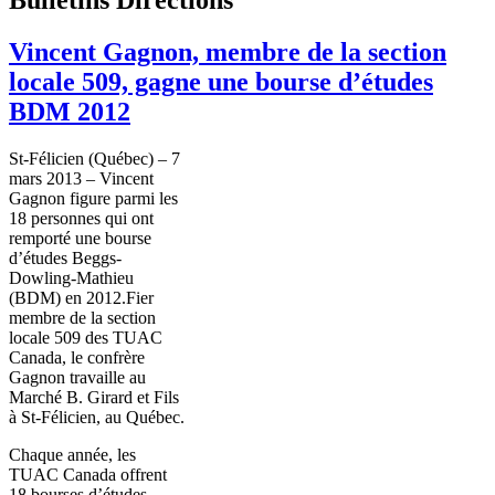
Vincent Gagnon, membre de la section
locale 509, gagne une bourse d’études
BDM 2012
St-Félicien
(
Québec
) – 7
mars 2013 – Vincent
Gagnon
figure
parmi
les
18
personnes
qui
ont
remporté
une
bourse
d’études
Beggs-
Dowling-Mathieu
(
BDM
) en
2012.Fier
membre
de la section
locale 509 des
TUAC
Canada, le
confrère
Gagnon
travaille
au
Marché
B. Girard et
Fils
à
St-Félicien
, au
Québec
.
Chaque
année
, les
TUAC
Canada
offrent
18
bourses
d’études