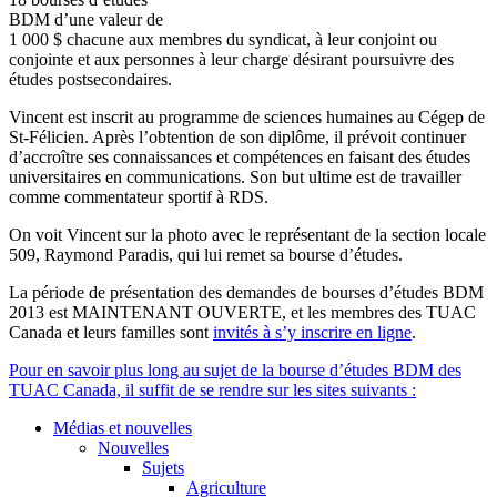
BDM
d’une
valeur
de
1 000 $
chacune
aux
membres
du
syndicat
,
à
leur
conjoint
ou
conjointe
et aux
personnes
à
leur
charge
désirant
poursuivre
des
études
postsecondaires
.
Vincent
est
inscrit
au
programme
de sciences
humaines
au
Cégep
de
St-Félicien
.
Après
l’obtention
de son
diplôme
,
il
prévoit
continuer
d’accroître
ses
connaissances
et
compétences
en
faisant
des
études
universitaires
en communications. Son but
ultime
est
de
travailler
comme
commentateur
sportif
à
RDS
.
On
voit
Vincent
sur
la photo
avec
le
représentant
de la section locale
509, Raymond
Paradis
, qui
lui
remet
sa
bourse
d’études
.
La
période
de
présentation
des
demandes
de
bourses
d’études
BDM
2013
est
MAINTENANT
OUVERTE
, et les
membres
des
TUAC
Canada et
leurs
familles
sont
invités
à
s’y
inscrire
en
ligne
.
Pour en savoir plus long au
sujet
de la bourse
d’études
BDM
des
TUAC
Canada,
il
suffit
de se
rendre
sur
les sites
suivants
:
Médias et nouvelles
Nouvelles
Sujets
Agriculture