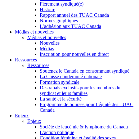
Fièrement syndiqué(e)
Histoire
Rapport annuel des TUAC Canada
Normes graphiques
L’adhésion aux TUAC Canada
Médias et nouvelles
Médias et nouvelles
Nouvelles
Médias
Inscription pour nouvelles en direct
Ressources
Ressources
Soutenez le Canada en consommant syndiqué
La Caisse d'indemnité nationale
Formation syndicale
Des rabais exclusifs pour les membres du
syndicat et leurs families
La santé et la sécurité
Programme de bourses pour l’équité des TUAC
Canada
Enjeux
Enjeux
Société de leucémie & lymphome du Canada
L’action politique
Condition féminine et égalité des sexes