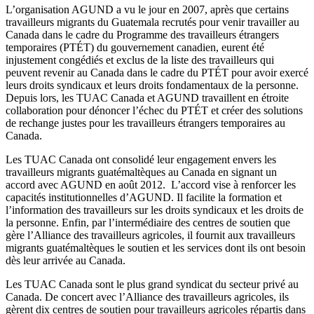
L’organisation
AGUND
a vu le jour en 2007,
après
que
certains
travailleurs
migrants du Guatemala
recrutés
pour
venir
travailler
au
Canada
dans
le cadre du
Programme
des
travailleurs
étrangers
temporaires
(
PTÉT
) du
gouvernement
canadien
,
eurent
été
injustement
congédiés
et
exclus
de la
liste
des
travailleurs
qui
peuvent
revenir
au Canada
dans
le cadre du
PTÉT
pour
avoir
exercé
leurs
droits
syndicaux
et
leurs
droits
fondamentaux
de la
personne
.
Depuis
lors
, les
TUAC
Canada et
AGUND
travaillent
en
étroite
collaboration pour
dénoncer
l’échec
du
PTÉT
et
créer
des solutions
de
rechange
justes
pour les
travailleurs
étrangers
temporaires
au
Canada.
Les
TUAC
Canada
ont
consolidé
leur
engagement
envers
les
travailleurs
migrants
guatémaltèques
au Canada en
signant
un
accord
avec
AGUND
en
août
2012.
L’accord
vise
à
renforcer
les
capacités
institutionnelles
d’AGUND
. Il
facilite
la formation et
l’information
des
travailleurs
sur
les
droits
syndicaux
et les
droits
de
la
personne
.
Enfin
, par
l’intermédiaire
des
centres
de
soutien
que
gère
l’Alliance
des
travailleurs
agricoles
,
il
fournit
aux
travailleurs
migrants
guatémaltèques
le
soutien
et les services
dont
ils
ont
besoin
dès
leur
arrivée
au Canada.
Les
TUAC
Canada
sont
le plus grand
syndicat
du
secteur
privé
au
Canada. De concert
avec
l’Alliance
des
travailleurs
agricoles
,
ils
gèrent
dix
centres
de
soutien
pour
travailleurs
agricoles
répartis
dans