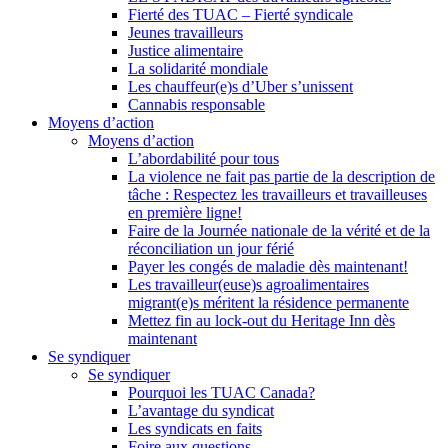
Fierté des TUAC – Fierté syndicale
Jeunes travailleurs
Justice alimentaire
La solidarité mondiale
Les chauffeur(e)s d’Uber s’unissent
Cannabis responsable
Moyens d’action
Moyens d’action
L’abordabilité pour tous
La violence ne fait pas partie de la description de
tâche : Respectez les travailleurs et travailleuses
en première ligne!
Faire de la Journée nationale de la vérité et de la
réconciliation un jour férié
Payer les congés de maladie dès maintenant!
Les travailleur(euse)s agroalimentaires
migrant(e)s méritent la résidence permanente
Mettez fin au lock-out du Heritage Inn dès
maintenant
Se syndiquer
Se syndiquer
Pourquoi les TUAC Canada?
L’avantage du syndicat
Les syndicats en faits
Foire aux questions