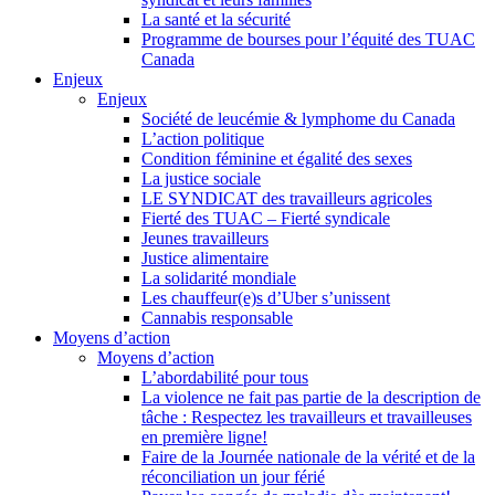
La santé et la sécurité
Programme de bourses pour l’équité des TUAC
Canada
Enjeux
Enjeux
Société de leucémie & lymphome du Canada
L’action politique
Condition féminine et égalité des sexes
La justice sociale
LE SYNDICAT des travailleurs agricoles
Fierté des TUAC – Fierté syndicale
Jeunes travailleurs
Justice alimentaire
La solidarité mondiale
Les chauffeur(e)s d’Uber s’unissent
Cannabis responsable
Moyens d’action
Moyens d’action
L’abordabilité pour tous
La violence ne fait pas partie de la description de
tâche : Respectez les travailleurs et travailleuses
en première ligne!
Faire de la Journée nationale de la vérité et de la
réconciliation un jour férié