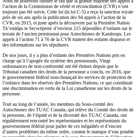
Nous ne pourrions oublier le fait que la grande majorité des appels à
l’action de la Commission de vérité et réconciliation (CVR) n’ont
toujours pas été suivis. Cette loi (la loi C-5) a reçu la sanction royale
près de six ans après la publication des 94 appels à l’action de la
CVR, en 2015, et juste après la découverte par la Première Nation
Tk’emlúps te Secwépemc d’environ 215 dépouilles d’enfants sur le
terrain de l’ancien pensionnat pour Autochtones de Kamloops. Les
appels à l’action 71 à 76 de la CVR traitent des enfants disparus et
des informations sur les sépultures.
De nos jours, il y a plus d’enfants des Premières Nations pris en
charge qu’à l’apogée du système des pensionnats. Vingt
ordonnances de non-conformité ont été émises depuis que le
Tribunal canadien des droits de la personne a conclu, en 2016, que
le gouvernement fédéral sous-finançait les services de protection de
l’enfance dans les réserves des Premières Nations, ce qui constituait
une discrimination en vertu de la Loi canadienne sur les droits de la
personne.
Tout au long de l’année, les membres du Sous-comité des
Autochtones des TUAC Canada, qui relève du Comité des droits de
la personne, de l’équité et de la diversité des TUAC Canada, ont
régulièrement rencontré les représentantes et les représentants du
gouvernement fédéral pour parler de ces inégalités et d’encore
d’autres problèmes du même ordre, comme le manque d’eau potable