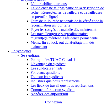
L’abordabilité pour tous
La violence ne fait pas partie de la description de
tâche : Respectez les travailleurs et travailleuses
en première ligne!
Faire de la Journée nationale de la vérité et de la
réconciliation un jour férié
Payer les congés de maladie dès maintenant!
Les travailleur(euse)s agroalimentaires
migrant(e)s méritent la résidence permanente
Mettez fin au lock-out du Heritage Inn dès
maintenant
Se syndiquer
Se syndiquer
Pourquoi les TUAC Canada?
L’avantage du syndicat
Les syndicats en faits
Foire aux questions
Tout sur les syndicats
Industries que nous représentons
Les lieux de travail que nous représentons
Comment former un syndicat
Adhérez dès aujourd’hui
Connexion