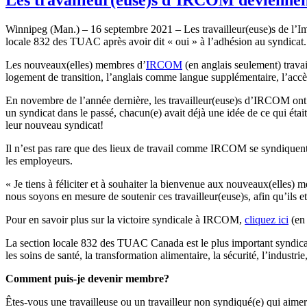
Winnipeg (Man.) – 16 septembre 2021 – Les travailleur(euse)s de l’
locale 832 des TUAC après avoir dit « oui » à l’adhésion au syndicat.
Les nouveaux(elles) membres d’
IRCOM
(en anglais seulement) travai
logement de transition, l’anglais comme langue supplémentaire, l’accès
En novembre de l’année dernière, les travailleur(euse)s d’IRCOM ont 
un syndicat dans le passé, chacun(e) avait déjà une idée de ce qui éta
leur nouveau syndicat!
Il n’est pas rare que des lieux de travail comme IRCOM se syndiquent. 
les employeurs.
« Je tiens à féliciter et à souhaiter la bienvenue aux nouveaux(elles
nous soyons en mesure de soutenir ces travailleur(euse)s, afin qu’ils e
Pour en savoir plus sur la victoire syndicale à IRCOM,
cliquez ici
(en 
La section locale 832 des TUAC Canada est le plus important syndicat 
les soins de santé, la transformation alimentaire, la sécurité, l’industr
Comment puis-je devenir membre?
Êtes-vous une travailleuse ou un travailleur non syndiqué(e) qui aim