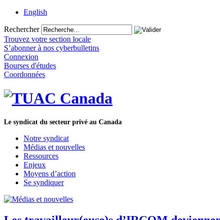
English
Rechercher
Trouvez votre section locale
S’abonner à nos cyberbulletins
Connexion
Bourses d'études
Coordonnées
Le syndicat du secteur privé au Canada
Notre syndicat
Médias et nouvelles
Ressources
Enjeux
Moyens d’action
Se syndiquer
Les travailleur(euse)s d’IRCOM devienn