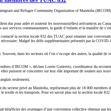
Immigrant and Refugee Community Organization of Manitoba (IRCOM) so
llent dur pour aider et soutenir les nouveaux(elles) arrivant(e)s au Can
 aux services communautaires, la garde d’enfants et la manière de s’ori
contacté la section locale 832 des TUAC pour entamer une conversation
it nécessaire. Malgré les défis supplémentaires présentés par la COVID‑19
Souvent, dans les secteurs où l’on s’occupe des autres, la qualité de vi
) membres d’IRCOM », déclare Loreto Gutierrez, coordinateur du recrute
t elles puissent se concentrer sur leur rôle important de soutien aux nou
anglais seulement).
du secteur privé au Manitoba, représentant plus de 18 000 membres dans
ie, le textile et les transports. Pour en savoir plus sur la section locale 
erait bénéficier des avantages d’une convention collective obtenue par