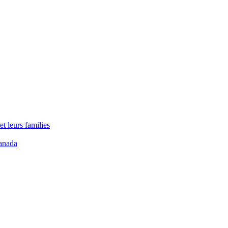
t leurs families
anada