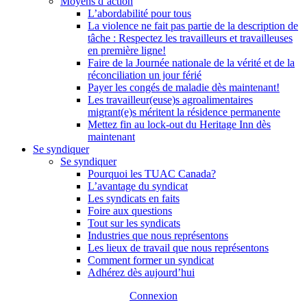
Moyens d’action
L’abordabilité pour tous
La violence ne fait pas partie de la description de
tâche : Respectez les travailleurs et travailleuses
en première ligne!
Faire de la Journée nationale de la vérité et de la
réconciliation un jour férié
Payer les congés de maladie dès maintenant!
Les travailleur(euse)s agroalimentaires
migrant(e)s méritent la résidence permanente
Mettez fin au lock-out du Heritage Inn dès
maintenant
Se syndiquer
Se syndiquer
Pourquoi les TUAC Canada?
L’avantage du syndicat
Les syndicats en faits
Foire aux questions
Tout sur les syndicats
Industries que nous représentons
Les lieux de travail que nous représentons
Comment former un syndicat
Adhérez dès aujourd’hui
Connexion