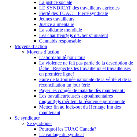
La justice sociale
LE SYNDICAT des travailleurs agricoles
Fierté des TUAC – Fierté syndicale
Jeunes travailleurs
Justice alimentaire
La solidarité mondiale
Les chauffeur(e)s d’Uber s’unissent
Cannabis responsable
Moyens d’action
Moyens d’action
L’abordabilité pour tous
La violence ne fait pas partie de la description de
tâche : Respectez les travailleurs et travailleuses
en première ligne!
Faire de la Journée nationale de la vérité et de la
réconciliation un jour férié
Payer les congés de maladie dès maintenant!
Les travailleur(euse)s agroalimentaires
migrant(e)s méritent la résidence permanente
Mettez fin au lock-out du Heritage Inn dès
maintenant
Se syndiquer
Se syndiquer
Pourquoi les TUAC Canada?
L’avantage du syndicat