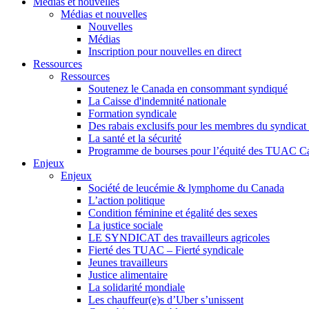
Médias et nouvelles
Médias et nouvelles
Nouvelles
Médias
Inscription pour nouvelles en direct
Ressources
Ressources
Soutenez le Canada en consommant syndiqué
La Caisse d'indemnité nationale
Formation syndicale
Des rabais exclusifs pour les membres du syndicat e
La santé et la sécurité
Programme de bourses pour l’équité des TUAC C
Enjeux
Enjeux
Société de leucémie & lymphome du Canada
L’action politique
Condition féminine et égalité des sexes
La justice sociale
LE SYNDICAT des travailleurs agricoles
Fierté des TUAC – Fierté syndicale
Jeunes travailleurs
Justice alimentaire
La solidarité mondiale
Les chauffeur(e)s d’Uber s’unissent