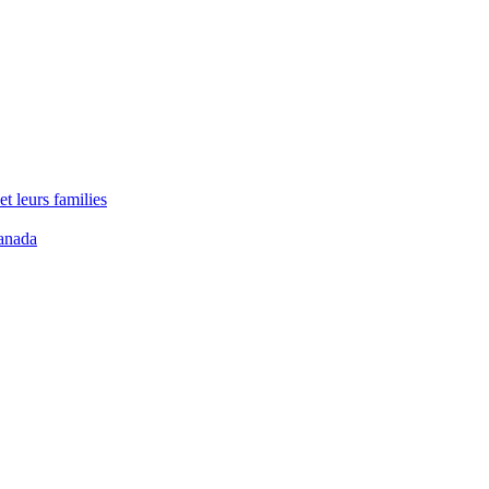
t leurs families
anada