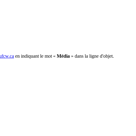
fcw.ca
en indiquant le mot «
Média
» dans la ligne d'objet.