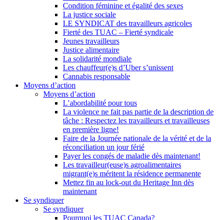
Condition féminine et égalité des sexes
La justice sociale
LE SYNDICAT des travailleurs agricoles
Fierté des TUAC – Fierté syndicale
Jeunes travailleurs
Justice alimentaire
La solidarité mondiale
Les chauffeur(e)s d’Uber s’unissent
Cannabis responsable
Moyens d’action
Moyens d’action
L’abordabilité pour tous
La violence ne fait pas partie de la description de
tâche : Respectez les travailleurs et travailleuses
en première ligne!
Faire de la Journée nationale de la vérité et de la
réconciliation un jour férié
Payer les congés de maladie dès maintenant!
Les travailleur(euse)s agroalimentaires
migrant(e)s méritent la résidence permanente
Mettez fin au lock-out du Heritage Inn dès
maintenant
Se syndiquer
Se syndiquer
Pourquoi les TUAC Canada?