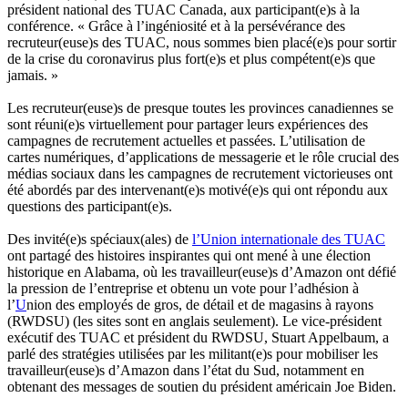
président national des TUAC Canada, aux participant(e)s à la
conférence. « Grâce à l’ingéniosité et à la persévérance des
recruteur(euse)s des TUAC, nous sommes bien placé(e)s pour sortir
de la crise du coronavirus plus fort(e)s et plus compétent(e)s que
jamais. »
Les recruteur(euse)s de presque toutes les provinces canadiennes se
sont réuni(e)s virtuellement pour partager leurs expériences des
campagnes de recrutement actuelles et passées. L’utilisation de
cartes numériques, d’applications de messagerie et le rôle crucial des
médias sociaux dans les campagnes de recrutement victorieuses ont
été abordés par des intervenant(e)s motivé(e)s qui ont répondu aux
questions des participant(e)s.
Des invité(e)s spéciaux(ales) de
l’Union internationale des TUAC
ont partagé des histoires inspirantes qui ont mené à une élection
historique en Alabama, où les travailleur(euse)s d’Amazon ont défié
la pression de l’entreprise et obtenu un vote pour l’adhésion à
l’
U
nion des employés de gros, de détail et de magasins à rayons
(RWDSU) (les sites sont en anglais seulement). Le vice-président
exécutif des TUAC et président du RWDSU, Stuart Appelbaum, a
parlé des stratégies utilisées par les militant(e)s pour mobiliser les
travailleur(euse)s d’Amazon dans l’état du Sud, notamment en
obtenant des messages de soutien du président américain Joe Biden.