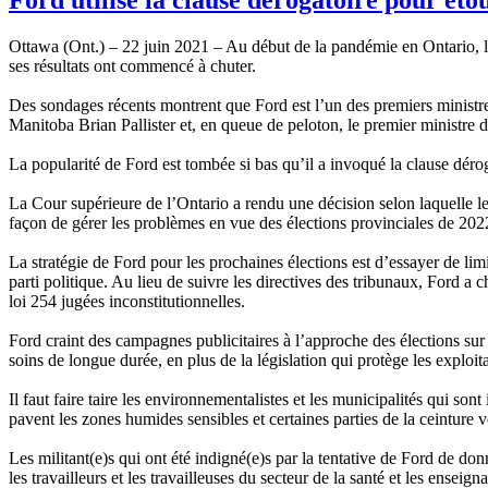
Ottawa (Ont.) – 22 juin 2021 – Au début de la pandémie en Ontario, la
ses résultats ont commencé à chuter.
Des sondages récents montrent que Ford est l’un des premiers ministre
Manitoba Brian Pallister et, en queue de peloton, le premier ministre 
La popularité de Ford est tombée si bas qu’il a invoqué la clause dér
La Cour supérieure de l’Ontario a rendu une décision selon laquelle le 
façon de gérer les problèmes en vue des élections provinciales de 202
La stratégie de Ford pour les prochaines élections est d’essayer de limi
parti politique. Au lieu de suivre les directives des tribunaux, Ford a c
loi 254 jugées inconstitutionnelles.
Ford craint des campagnes publicitaires à l’approche des élections s
soins de longue durée, en plus de la législation qui protège les explo
Il faut faire taire les environnementalistes et les municipalités qui s
pavent les zones humides sensibles et certaines parties de la ceinture 
Les militant(e)s qui ont été indigné(e)s par la tentative de Ford de do
les travailleurs et les travailleuses du secteur de la santé et les enseig