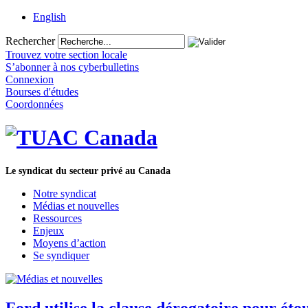
English
Rechercher
Trouvez votre section locale
S’abonner à nos cyberbulletins
Connexion
Bourses d'études
Coordonnées
Le syndicat du secteur privé au Canada
Notre syndicat
Médias et nouvelles
Ressources
Enjeux
Moyens d’action
Se syndiquer
Ford utilise la clause dérogatoire pour étou