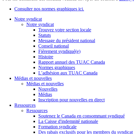
Consulter nos normes graphiques ici.
Notre syndicat
Notre syndicat
Trouvez votre section locale
Statuts
Message du président national
Conseil national
Fièrement syndiqué(e)
Histoire
Rapport annuel des TUAC Canada
Normes graphiques
L’adhésion aux TUAC Canada
Médias et nouvelles
Médias et nouvelles
Nouvelles
Médias
Inscription pour nouvelles en direct
Ressources
Ressources
Soutenez le Canada en consommant syndiqué
La Caisse d'indemnité nationale
Formation syndicale
Des rabais exclusifs pour les membres du syndicat e