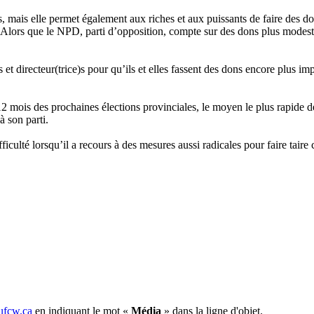
ques, mais elle permet également aux riches et aux puissants de faire de
ues. Alors que le NPD, parti d’opposition, compte sur des dons plus modes
directeur(trice)s pour qu’ils et elles fassent des dons encore plus imp
 mois des prochaines élections provinciales, le moyen le plus rapide de fa
à son parti.
lté lorsqu’il a recours à des mesures aussi radicales pour faire taire c
fcw.ca
en indiquant le mot «
Média
» dans la ligne d'objet.