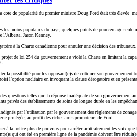
 cote de popularité du premier ministre Doug Ford était très élevée, ma
s les moins populaires du pays, quelques points de pourcentage seuleme
de l’Alberta, Jason Kenney.
ogatoire à la Charte canadienne pour annuler une décision des tribunaux
projet de loi 254 du gouvernement a violé la Charte en limitant la capac
2.
ter la possibilité pour les opposant(e)s de critiquer son gouvernement tou
hoisi l’option nucléaire en invoquant la clause dérogatoire et en présenta
ur des questions telles que la réponse inadéquate de son gouvernement 
itants privés des établissements de soins de longue durée en les empêcha
ont indignés par l’utilisation par le gouvernement des règlements de zona
verte protégée, au profit des riches amis promoteurs de Ford.
nner à la police plus de pouvoirs pour arrêter arbitrairement les voix qu
nant(e)s qui ont été en première ligne de la pandémie doivent être réduit(e