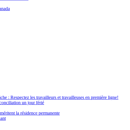
anada
âche : Respectez les travailleurs et travailleuses en première ligne!
conciliation un jour férié
 méritent la résidence permanente
nant