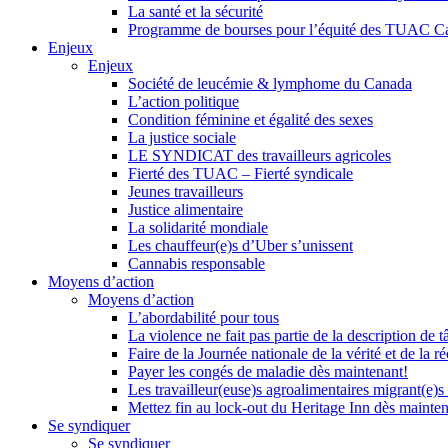
La santé et la sécurité
Programme de bourses pour l’équité des TUAC C
Enjeux
Enjeux
Société de leucémie & lymphome du Canada
L’action politique
Condition féminine et égalité des sexes
La justice sociale
LE SYNDICAT des travailleurs agricoles
Fierté des TUAC – Fierté syndicale
Jeunes travailleurs
Justice alimentaire
La solidarité mondiale
Les chauffeur(e)s d’Uber s’unissent
Cannabis responsable
Moyens d’action
Moyens d’action
L’abordabilité pour tous
La violence ne fait pas partie de la description de t
Faire de la Journée nationale de la vérité et de la ré
Payer les congés de maladie dès maintenant!
Les travailleur(euse)s agroalimentaires migrant(e)s
Mettez fin au lock-out du Heritage Inn dès mainte
Se syndiquer
Se syndiquer