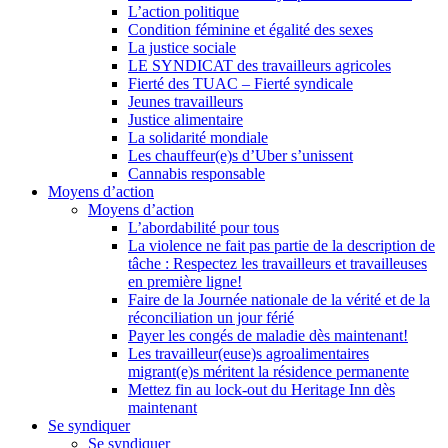
L’action politique
Condition féminine et égalité des sexes
La justice sociale
LE SYNDICAT des travailleurs agricoles
Fierté des TUAC – Fierté syndicale
Jeunes travailleurs
Justice alimentaire
La solidarité mondiale
Les chauffeur(e)s d’Uber s’unissent
Cannabis responsable
Moyens d’action
Moyens d’action
L’abordabilité pour tous
La violence ne fait pas partie de la description de
tâche : Respectez les travailleurs et travailleuses
en première ligne!
Faire de la Journée nationale de la vérité et de la
réconciliation un jour férié
Payer les congés de maladie dès maintenant!
Les travailleur(euse)s agroalimentaires
migrant(e)s méritent la résidence permanente
Mettez fin au lock-out du Heritage Inn dès
maintenant
Se syndiquer
Se syndiquer