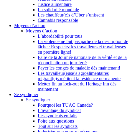
Justice alimentaire
La solidarité mondiale
Les chauffeur(e)s d’Uber s’unissent
Cannabis responsable
Moyens d’action
Moyens d’action
L’abordabilité pour tous
La violence ne fait pas partie de la description de
tâche : Respectez les travailleurs et travailleuses
en première ligne!
Faire de la Journée nationale de la vérité et de la
réconciliation un jour férié
Payer les congés de maladie dès maintenant!
Les travailleur(euse)s agroalimentaires
migrant(e)s méritent la résidence permanente
Mettez fin au lock-out du Heritage Inn dès
maintenant
Se syndiquer
Se syndiquer
Pourquoi les TUAC Canada?
L’avantage du syndicat
Les syndicats en faits
Foire aux questions
Tout sur les syndicats
Industries que nous représentons