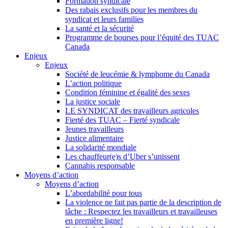
Formation syndicale
Des rabais exclusifs pour les membres du
syndicat et leurs families
La santé et la sécurité
Programme de bourses pour l’équité des TUAC
Canada
Enjeux
Enjeux
Société de leucémie & lymphome du Canada
L’action politique
Condition féminine et égalité des sexes
La justice sociale
LE SYNDICAT des travailleurs agricoles
Fierté des TUAC – Fierté syndicale
Jeunes travailleurs
Justice alimentaire
La solidarité mondiale
Les chauffeur(e)s d’Uber s’unissent
Cannabis responsable
Moyens d’action
Moyens d’action
L’abordabilité pour tous
La violence ne fait pas partie de la description de
tâche : Respectez les travailleurs et travailleuses
en première ligne!