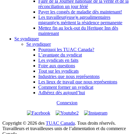
Faire de la Journée nationale de la vérité et de la
réconciliation un jour férié
Payer les congés de maladie dès maintenant!
Les travailleur(euse)s agroalimentaires
migrant(e)s méritent la résidence permanente
Mettez fin au lock-out du Heritage Inn dès
maintenant
Se syndiquer
Se syndiquer
Pourquoi les TUAC Canada?
L’avantage du syndicat
Les syndicats en faits
Foire aux questions
Tout sur les syndicats
Industries que nous représentons
Les lieux de travail que nous représentons
Comment former un syndicat
Adhérez dès aujourd’hui
Connexion
Copyright © 2026 des
TUAC Canada
. Tous droits réservés.
Travailleurs et travailleuses unis de l’alimentation et du commerce
Canada