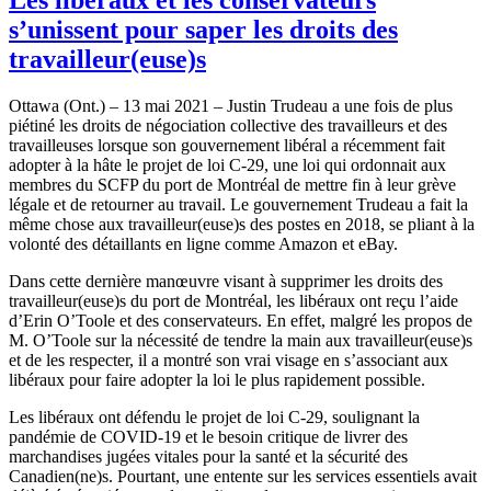
s’unissent pour saper les droits des
travailleur(euse)s
Ottawa (Ont.) – 13 mai 2021 – Justin Trudeau a une fois de plus
piétiné les droits de négociation collective des travailleurs et des
travailleuses lorsque son gouvernement libéral a récemment fait
adopter à la hâte le projet de loi C‑29, une loi qui ordonnait aux
membres du SCFP du port de Montréal de mettre fin à leur grève
légale et de retourner au travail. Le gouvernement Trudeau a fait la
même chose aux travailleur(euse)s des postes en 2018, se pliant à la
volonté des détaillants en ligne comme Amazon et eBay.
Dans cette dernière manœuvre visant à supprimer les droits des
travailleur(euse)s du port de Montréal, les libéraux ont reçu l’aide
d’Erin O’Toole et des conservateurs. En effet, malgré les propos de
M. O’Toole sur la nécessité de tendre la main aux travailleur(euse)s
et de les respecter, il a montré son vrai visage en s’associant aux
libéraux pour faire adopter la loi le plus rapidement possible.
Les libéraux ont défendu le projet de loi C‑29, soulignant la
pandémie de COVID‑19 et le besoin critique de livrer des
marchandises jugées vitales pour la santé et la sécurité des
Canadien(ne)s. Pourtant, une entente sur les services essentiels avait