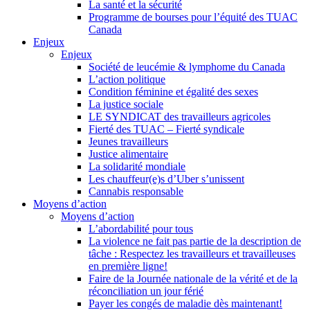
La santé et la sécurité
Programme de bourses pour l’équité des TUAC
Canada
Enjeux
Enjeux
Société de leucémie & lymphome du Canada
L’action politique
Condition féminine et égalité des sexes
La justice sociale
LE SYNDICAT des travailleurs agricoles
Fierté des TUAC – Fierté syndicale
Jeunes travailleurs
Justice alimentaire
La solidarité mondiale
Les chauffeur(e)s d’Uber s’unissent
Cannabis responsable
Moyens d’action
Moyens d’action
L’abordabilité pour tous
La violence ne fait pas partie de la description de
tâche : Respectez les travailleurs et travailleuses
en première ligne!
Faire de la Journée nationale de la vérité et de la
réconciliation un jour férié
Payer les congés de maladie dès maintenant!