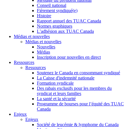
Message du président national
Conseil national
Fièrement syndiqué(e)
Histoire
Rapport annuel des TUAC Canada
Normes graphiques
L’adhésion aux TUAC Canada
Médias et nouvelles
Médias et nouvelles
Nouvelles
Médias
Inscription pour nouvelles en direct
Ressources
Ressources
Soutenez le Canada en consommant syndiqué
La Caisse d'indemnité nationale
Formation syndicale
Des rabais exclusifs pour les membres du
syndicat et leurs families
La santé et la sécurité
Programme de bourses pour l’équité des TUAC
Canada
Enjeux
Enjeux
Société de leucémie & lymphome du Canada