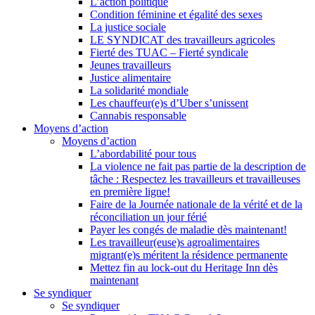
L’action politique
Condition féminine et égalité des sexes
La justice sociale
LE SYNDICAT des travailleurs agricoles
Fierté des TUAC – Fierté syndicale
Jeunes travailleurs
Justice alimentaire
La solidarité mondiale
Les chauffeur(e)s d’Uber s’unissent
Cannabis responsable
Moyens d’action
Moyens d’action
L’abordabilité pour tous
La violence ne fait pas partie de la description de
tâche : Respectez les travailleurs et travailleuses
en première ligne!
Faire de la Journée nationale de la vérité et de la
réconciliation un jour férié
Payer les congés de maladie dès maintenant!
Les travailleur(euse)s agroalimentaires
migrant(e)s méritent la résidence permanente
Mettez fin au lock-out du Heritage Inn dès
maintenant
Se syndiquer
Se syndiquer