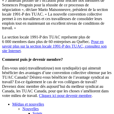
« J’aimerais profiter de l’occasion pour féliciter nos membres de
Semences Prograin pour la réussite de ce processus de
négociation », déclare Mario Maisonneuve, président de la section
locale 1991‑P des TUAC. « La nouvelle convention collective
permet à ces travailleurs et ces travailleuses de consolider leurs
emplois tout en maintenant un excellent niveau de conditions de
travail. »
La section locale 1991‑P des TUAC représente plus de
6 000 membres dans plus de 60 entreprises au Québec.
Pour en
savoir plus sur la section locale 1991‑P des TUAC, consultez son
site Internet
.
Comment puis-je devenir membre?
Êtes-vous un(e) travailleur(euse) non syndiqué(e) qui aimerait
bénéficier des avantages d’une convention collective obtenue par les
TUAC Canada? Désirez-vous bénéficier de l’avantage syndical au
travail? Est-ce également le cas de vos collègues de travail?
Devenez donc membre dès aujourd’hui du meilleur syndicat au
Canada, les TUAC Canada, pour que les choses s’améliorent dans
votre milieu de travail
.
Cliquez ici pour devenir membre
.
Médias et nouvelles
Nouvelles
Sujets