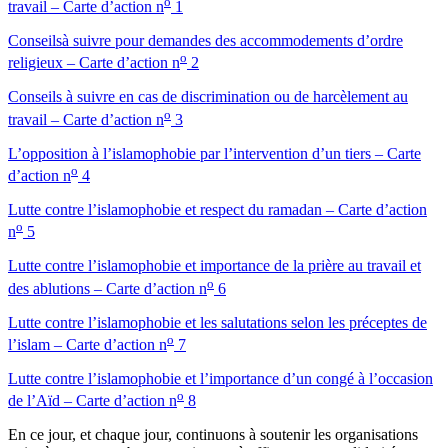
o
travail – Carte d’action n
1
Conseils
à suivre pour demandes des accommodements d’ordre
o
religieux – Carte d’action n
2
Conseils à suivre en cas de discrimination ou de harcèlement au
o
travail – Carte d’action n
3
L’opposition à l’islamophobie par l’intervention d’un tiers – Carte
o
d’action n
4
Lutte
contre l’islamophobie et respect du ramadan – Carte d’action
o
n
5
Lutte contre l’islamophobie et importance de la prière au travail et
o
des ablutions – Carte d’action n
6
Lutte contre l’islamophobie et les salutations selon les préceptes de
o
l’islam – Carte d’action n
7
Lutte contre l’islamophobie et l’importance d’un congé à l’occasion
o
de l’Aïd – Carte d’action n
8
En ce jour, et chaque jour, continuons à soutenir les organisations