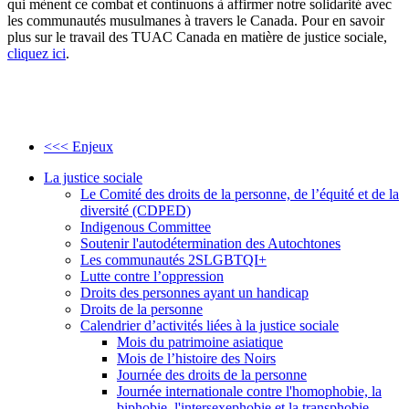
qui mènent ce combat et continuons à affirmer notre solidarité avec
les communautés musulmanes à travers le Canada. Pour en savoir
plus sur le travail des TUAC Canada en matière de justice sociale,
cliquez ici
.
<<< Enjeux
La justice sociale
Le Comité des droits de la personne, de l’équité et de la
diversité (CDPED)
Indigenous Committee
Soutenir l'autodétermination des Autochtones
Les communautés 2SLGBTQI+
Lutte contre l’oppression
Droits des personnes ayant un handicap
Droits de la personne
Calendrier d’activités liées à la justice sociale
Mois du patrimoine asiatique
Mois de l’histoire des Noirs
Journée des droits de la personne
Journée internationale contre l'homophobie, la
biphobie, l'intersexephobie et la transphobie