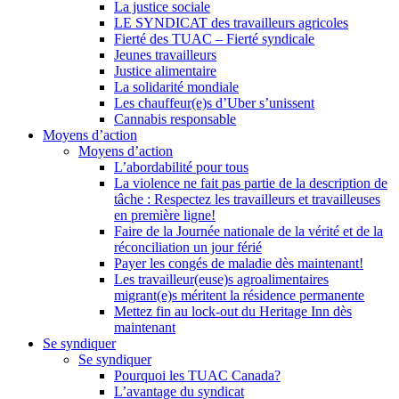
La justice sociale
LE SYNDICAT des travailleurs agricoles
Fierté des TUAC – Fierté syndicale
Jeunes travailleurs
Justice alimentaire
La solidarité mondiale
Les chauffeur(e)s d’Uber s’unissent
Cannabis responsable
Moyens d’action
Moyens d’action
L’abordabilité pour tous
La violence ne fait pas partie de la description de
tâche : Respectez les travailleurs et travailleuses
en première ligne!
Faire de la Journée nationale de la vérité et de la
réconciliation un jour férié
Payer les congés de maladie dès maintenant!
Les travailleur(euse)s agroalimentaires
migrant(e)s méritent la résidence permanente
Mettez fin au lock-out du Heritage Inn dès
maintenant
Se syndiquer
Se syndiquer
Pourquoi les TUAC Canada?
L’avantage du syndicat