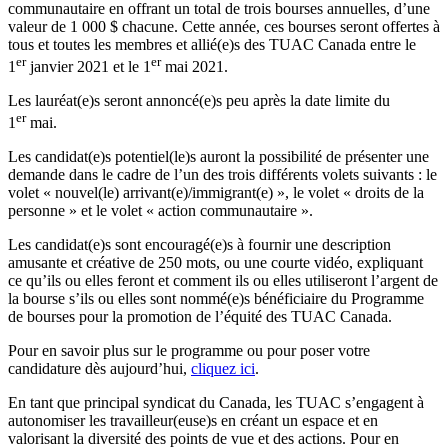
communautaire en offrant un total de trois bourses annuelles, d’une
valeur de 1 000 $ chacune. Cette année, ces bourses seront offertes à
tous et toutes les membres et allié(e)s des TUAC Canada entre le
er
er
1
janvier 2021 et le 1
mai 2021.
Les lauréat(e)s seront annoncé(e)s peu après la date limite du
er
1
mai.
Les candidat(e)s potentiel(le)s auront la possibilité de présenter une
demande dans le cadre de l’un des trois différents volets suivants : le
volet « nouvel(le) arrivant(e)/immigrant(e) », le volet « droits de la
personne » et le volet « action communautaire ».
Les candidat(e)s sont encouragé(e)s à fournir une description
amusante et créative de 250 mots, ou une courte vidéo, expliquant
ce qu’ils ou elles feront et comment ils ou elles utiliseront l’argent de
la bourse s’ils ou elles sont nommé(e)s bénéficiaire du Programme
de bourses pour la promotion de l’équité des TUAC Canada.
Pour en savoir plus sur le programme ou pour poser votre
candidature dès aujourd’hui,
cliquez ici
.
En tant que principal syndicat du Canada, les TUAC s’engagent à
autonomiser les travailleur(euse)s en créant un espace et en
valorisant la diversité des points de vue et des actions. Pour en