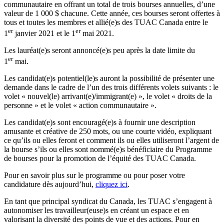
communautaire en offrant un total de trois bourses annuelles, d’une
valeur de 1 000 $ chacune. Cette année, ces bourses seront offertes à
tous et toutes les membres et allié(e)s des TUAC Canada entre le
er
er
1
janvier 2021 et le 1
mai 2021.
Les lauréat(e)s seront annoncé(e)s peu après la date limite du
er
1
mai.
Les candidat(e)s potentiel(le)s auront la possibilité de présenter une
demande dans le cadre de l’un des trois différents volets suivants : le
volet « nouvel(le) arrivant(e)/immigrant(e) », le volet « droits de la
personne » et le volet « action communautaire ».
Les candidat(e)s sont encouragé(e)s à fournir une description
amusante et créative de 250 mots, ou une courte vidéo, expliquant
ce qu’ils ou elles feront et comment ils ou elles utiliseront l’argent de
la bourse s’ils ou elles sont nommé(e)s bénéficiaire du Programme
de bourses pour la promotion de l’équité des TUAC Canada.
Pour en savoir plus sur le programme ou pour poser votre
candidature dès aujourd’hui,
cliquez ici
.
En tant que principal syndicat du Canada, les TUAC s’engagent à
autonomiser les travailleur(euse)s en créant un espace et en
valorisant la diversité des points de vue et des actions. Pour en