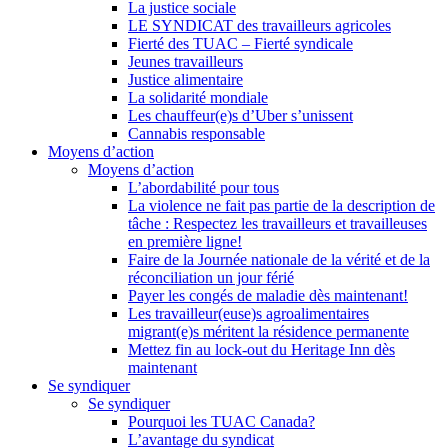
La justice sociale
LE SYNDICAT des travailleurs agricoles
Fierté des TUAC – Fierté syndicale
Jeunes travailleurs
Justice alimentaire
La solidarité mondiale
Les chauffeur(e)s d’Uber s’unissent
Cannabis responsable
Moyens d’action
Moyens d’action
L’abordabilité pour tous
La violence ne fait pas partie de la description de
tâche : Respectez les travailleurs et travailleuses
en première ligne!
Faire de la Journée nationale de la vérité et de la
réconciliation un jour férié
Payer les congés de maladie dès maintenant!
Les travailleur(euse)s agroalimentaires
migrant(e)s méritent la résidence permanente
Mettez fin au lock-out du Heritage Inn dès
maintenant
Se syndiquer
Se syndiquer
Pourquoi les TUAC Canada?
L’avantage du syndicat