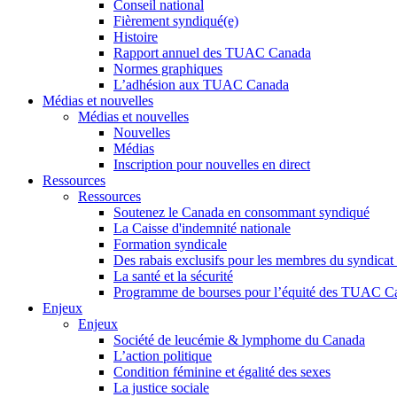
Conseil national
Fièrement syndiqué(e)
Histoire
Rapport annuel des TUAC Canada
Normes graphiques
L’adhésion aux TUAC Canada
Médias et nouvelles
Médias et nouvelles
Nouvelles
Médias
Inscription pour nouvelles en direct
Ressources
Ressources
Soutenez le Canada en consommant syndiqué
La Caisse d'indemnité nationale
Formation syndicale
Des rabais exclusifs pour les membres du syndicat e
La santé et la sécurité
Programme de bourses pour l’équité des TUAC C
Enjeux
Enjeux
Société de leucémie & lymphome du Canada
L’action politique
Condition féminine et égalité des sexes
La justice sociale