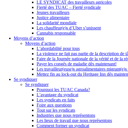
LE SYNDICAT des travailleurs agricoles
Fierté des TUAC – Fierté syndicale
Jeunes travailleurs
Justice alimentaire
La solidarité mondiale
Les chauffeur(e)s d’Uber s’unissent
Cannabis responsable
Moyens d’action
Moyens d’action
L’abordabilité pour tous
La violence ne fait pas partie de la description de t
Faire de la Journée nationale de la vérité et de la ré
Payer les congés de maladie dès maintenant!
Les travailleur(euse)s agroalimentaires migrant(e)s
Mettez fin au lock-out du Heritage Inn dès mainte
Se syndiquer
Se syndiquer
Pourquoi les TUAC Canada?
L’avantage du syndicat
Les syndicats en faits
Foire aux questions
Tout sur les syndicats
Industries que nous représentons
Les lieux de travail que nous représentons
Comment former un syndicat