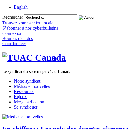
English
Rechercher
Trouvez votre section locale
S’abonner à nos cyberbulletins
Connexion
Bourses d'études
Coordonnées
Le syndicat du secteur privé au Canada
Notre syndicat
Médias et nouvelles
Ressources
Enjeux
Moyens d’action
Se syndiquer
En chiffres : Les prix des denrées alimen