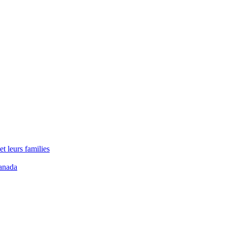
t leurs families
anada