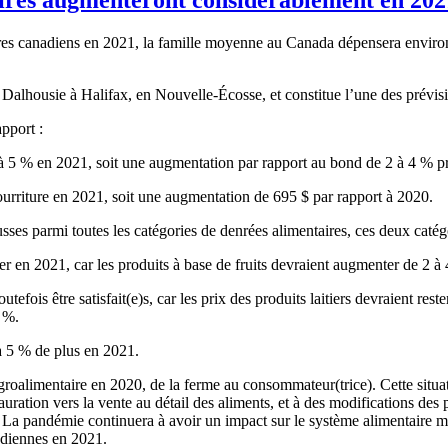
res canadiens en 2021, la famille moyenne au Canada dépensera environ
 Dalhousie à Halifax, en Nouvelle-Écosse, et constitue l’une des prévisi
pport :
 à 5 % en 2021, soit une augmentation par rapport au bond de 2 à 4 % p
rriture en 2021, soit une augmentation de 695 $ par rapport à 2020.
usses parmi toutes les catégories de denrées alimentaires, ces deux cat
r en 2021, car les produits à base de fruits devraient augmenter de 2 à
utefois être satisfait(e)s, car les prix des produits laitiers devraient re
5 %.
 à 5 % de plus en 2021.
imentaire en 2020, de la ferme au consommateur(trice). Cette situation 
tion vers la vente au détail des aliments, et à des modifications des pr
. La pandémie continuera à avoir un impact sur le système alimentaire m
adiennes en 2021.