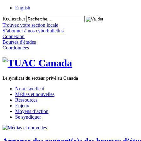
English
Rechercher
Trouvez votre section locale
S’abonner à nos cyberbulletins
Connexion
Bourses d'études
Coordonnées
Le syndicat du secteur privé au Canada
Notre syndicat
Médias et nouvelles
Ressources
Enjeux
Moyens d’action
Se syndiquer
Annonce des gagnant(e)s des bourses d’é