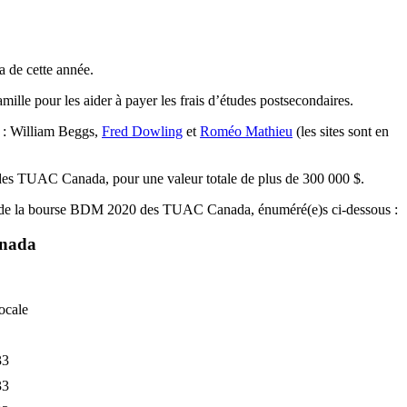
de cette année.
le pour les aider à payer les frais d’études postsecondaires.
t : William Beggs,
Fred Dowling
et
Roméo Mathieu
(les sites sont en
des TUAC Canada, pour une valeur totale de plus de 300 000 $.
aires de la bourse BDM 2020 des TUAC Canada, énuméré(e)s ci-dessous :
anada
ocale
33
33