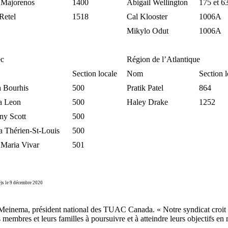
 Majorenos
1400
Abigail Wellington
175 et 6
Retel
1518
Cal Klooster
1006A
Mikylo Odut
1006A
c
Région de l’Atlantique
Section locale
Nom
Section l
a Bourhis
500
Pratik Patel
864
a Leon
500
Haley Drake
1252
ny Scott
500
a Thérien-St-Louis
500
 Maria Vivar
501
)s le 9 décembre 2020
Paul Meinema, président national des TUAC Canada. « Notre syndicat croit
mbres et leurs familles à poursuivre et à atteindre leurs objectifs en 