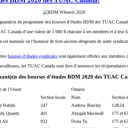
gagnant(e)s du programme des bourses d’études BDM des TUAC Canada 
 Canada d’une valeur de 1 000 $ chacune à ses membres et à leur famil
nom est nommée en l’honneur de trois anciens dirigeants de notre syndica
utres
bourses d’études syndicales
sont également offertes aux membres 
et travailleuses, les TUAC Canada sont fiers d’annoncer les récipiend
ant(e)s des bourses d’études BDM 2020 des TUAC C
 de l’Ouest
Ontario
Section locale
Nom
Section l
z Habibi
247
Andrew Barclay
12R24
dy Quantz
401
Abygail Macneall
175 et 6
 Ali
832
Dona Tu
175 et 6