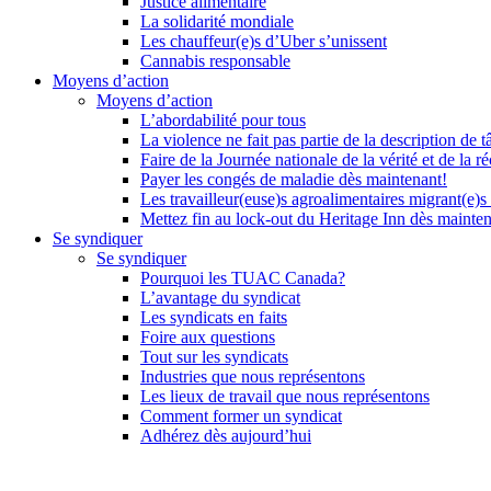
Justice alimentaire
La solidarité mondiale
Les chauffeur(e)s d’Uber s’unissent
Cannabis responsable
Moyens d’action
Moyens d’action
L’abordabilité pour tous
La violence ne fait pas partie de la description de t
Faire de la Journée nationale de la vérité et de la ré
Payer les congés de maladie dès maintenant!
Les travailleur(euse)s agroalimentaires migrant(e)s
Mettez fin au lock-out du Heritage Inn dès mainte
Se syndiquer
Se syndiquer
Pourquoi les TUAC Canada?
L’avantage du syndicat
Les syndicats en faits
Foire aux questions
Tout sur les syndicats
Industries que nous représentons
Les lieux de travail que nous représentons
Comment former un syndicat
Adhérez dès aujourd’hui