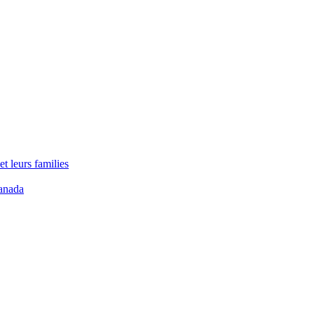
t leurs families
anada