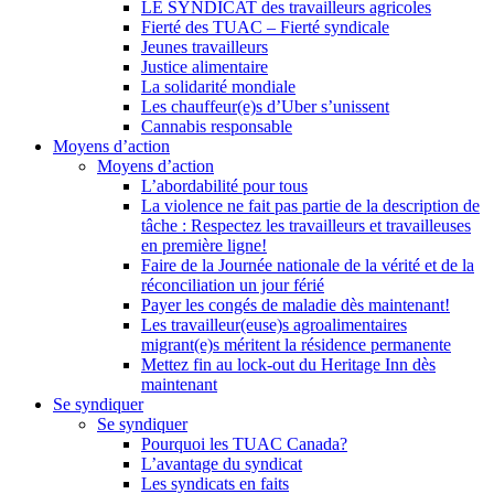
LE SYNDICAT des travailleurs agricoles
Fierté des TUAC – Fierté syndicale
Jeunes travailleurs
Justice alimentaire
La solidarité mondiale
Les chauffeur(e)s d’Uber s’unissent
Cannabis responsable
Moyens d’action
Moyens d’action
L’abordabilité pour tous
La violence ne fait pas partie de la description de
tâche : Respectez les travailleurs et travailleuses
en première ligne!
Faire de la Journée nationale de la vérité et de la
réconciliation un jour férié
Payer les congés de maladie dès maintenant!
Les travailleur(euse)s agroalimentaires
migrant(e)s méritent la résidence permanente
Mettez fin au lock-out du Heritage Inn dès
maintenant
Se syndiquer
Se syndiquer
Pourquoi les TUAC Canada?
L’avantage du syndicat
Les syndicats en faits