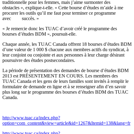
traditionnelle
pour les femmes,
mais
j’aime
surmonter
des
obstacles »,
explique-t-elle
. «
Cette
bourse
d’études
m’aide
à
me
procurer les
outils
qu’il
me
faut
pour
terminer
ce
programme
avec
succès
. »
« Je remercie donc les TUAC d’avoir créé le programme des
bourses d’études BDM », poursuit-elle.
Chaque année, les TUAC Canada offrent 18 bourses d’études BDM
d’une valeur de 1 000 $ chacune aux membres actifs du syndicat, à
leur conjoint ou conjointe et aux personnes à leur charge désirant
poursuivre des études postsecondaires.
La période de présentation des demandes de bourse d’études BDM
2013 est PRÉSENTEMENT EN COURS. Les membres des
TUAC Canada et les gens de leurs familles sont invités à remplir le
formulaire de demande en ligne et à se renseigner afin d’en savoir
plus long sur le programme des bourses d’études BDM des TUAC
Canada.
http://www.tuac.ca/index.php?
option=com_content&view=article&id=1267&Itemid=138&lang=fr
http://www.tuac.ca/index.php?