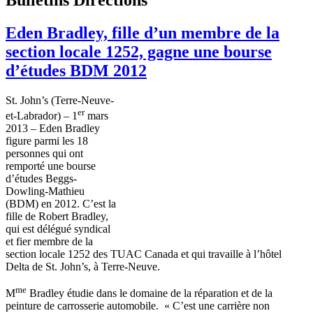
Eden Bradley, fille d’un membre de la
section locale 1252, gagne une bourse
d’études BDM 2012
St. John’s (
Terre-Neuve-
er
et-Labrador
) –
1
mars
2013 – Eden Bradley
figure
parmi
les 18
personnes
qui
ont
remporté
une
bourse
d’études
Beggs-
Dowling-Mathieu
(
BDM
) en 2012.
C’est
la
fille
de Robert Bradley,
qui
est
délégué
syndical
et
fier
membre
de la
section locale 1252 des
TUAC
Canada et qui
travaille
à
l’hôtel
Delta de St. John’s,
à
Terre-Neuve
.
me
M
Bradley
étudie
dans
le
domaine
de la
réparation
et de la
peinture
de
carrosserie
automobile. «
C’est
une
carrière
non