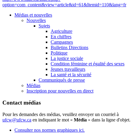
option=com_content&view=article&id=61&Itemid=110&lang=fr
Médias et nouvelles
Nouvelles
Sujets
Agriculture
En chiffres
Campagnes
Bulletins Directions
Politique
La justice sociale
Condition féminine et égalité des sexes
Jeunes travailleurs
La santé et la sécurité
Communiqués de presse
Médias
Inscription pour nouvelles en direct
Contact médias
Pour les demandes des médias, veuillez envoyer un courriel à
ufcw@ufcw.ca
en indiquant le mot «
Média
» dans la ligne d'objet.
Consulter nos normes graphiques ici.