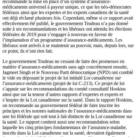
recommande la mise en place d’un système d’assurance-
médicaments universel à payeur unique, ce que les néo-démocrates
fédéraux ainsi que les expertes et les experts canadiens de la santé
ont déjà réclamé plusieurs fois. Cependant, même si ce rapport avait
effectivement été publié, le gouvernement Trudeau n’a pas donné
suite à ses recommandations et les libéraux ont attendu les élections
fédérales de 2019 pour s’engager à nouveau en faveur de
l’implantation d’un programme d’assurance-médicaments. Les
libéraux sont arrivés à se maintenir au pouvoir, mais, depuis lors, sur
ce point, ils n’ont rien fait.
Le gouvernement Trudeau ne cessant de faire des promesses en
matière d’assurance-médicaments sans agir concrètement ensuite,
Jagmeet Singh et le Nouveau Parti démocratique (NPD) ont comblé
le vide en déposant le projet de loi intitulé
Loi canadienne sur
l’assurance-médicaments
(projet de loi C-213). Ce projet de loi
s’appuie sur les recommandations du comité consultatif Hoskins
ainsi que sur la teneur d’autres rapports d’expertes et experts et
s’inspire de la Loi canadienne sur la santé. Dans le rapport Hoskins,
on recommande au gouvernement fédéral de faire inscrire les
principes et les normes nationales de l’assurance-médicaments dans
une loi fédérale qui soit tout à fait distincte de la Loi canadienne sur
la santé. Le rapport contient aussi une recommandation selon
laquelle les cinq principes fondamentaux de l’assurance-maladie,
inscrits dans la Loi canadienne sur la santé, devraient également