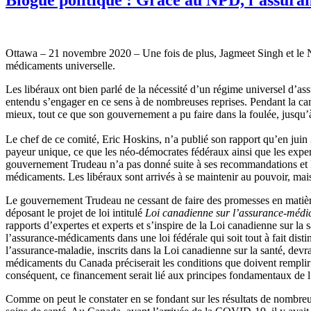
Ottawa – 21 novembre 2020 – Une fois de plus, Jagmeet Singh et le N
médicaments universelle.
Les libéraux ont bien parlé de la nécessité d’un régime universel d’as
entendu s’engager en ce sens à de nombreuses reprises. Pendant la ca
mieux, tout ce que son gouvernement a pu faire dans la foulée, jusqu’à pr
Le chef de ce comité, Eric Hoskins, n’a publié son rapport qu’en juin
payeur unique, ce que les néo-démocrates fédéraux ainsi que les expert
gouvernement Trudeau n’a pas donné suite à ses recommandations et le
médicaments. Les libéraux sont arrivés à se maintenir au pouvoir, mais, d
Le gouvernement Trudeau ne cessant de faire des promesses en matiè
déposant le projet de loi intitulé
Loi canadienne sur l’assurance-méd
rapports d’expertes et experts et s’inspire de la Loi canadienne sur l
l’assurance-médicaments dans une loi fédérale qui soit tout à fait dis
l’assurance-maladie, inscrits dans la Loi canadienne sur la santé, dev
médicaments du Canada préciserait les conditions que doivent remplir
conséquent, ce financement serait lié aux principes fondamentaux de l’ad
Comme on peut le constater en se fondant sur les résultats de nombreu