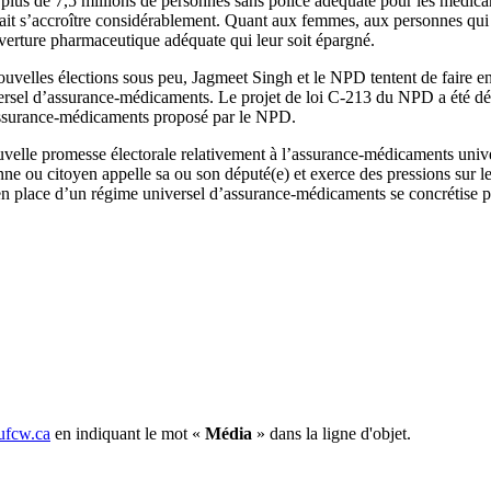
 plus de 7,5 millions de personnes sans police adéquate pour les médic
allait s’accroître considérablement. Quant aux femmes, aux personnes qui f
verture pharmaceutique adéquate qui leur soit épargné.
uvelles élections sous peu, Jagmeet Singh et le NPD tentent de faire en
versel d’assurance-médicaments. Le projet de loi C-213 du NPD a été 
 l’assurance-médicaments proposé par le NPD.
velle promesse électorale relativement à l’assurance-médicaments universe
enne ou citoyen appelle sa ou son député(e) et exerce des pressions sur 
n place d’un régime universel d’assurance-médicaments se concrétise po
fcw.ca
en indiquant le mot «
Média
» dans la ligne d'objet.