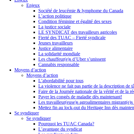
Enjeux
Société de leucémie & lymphome du Canada
L’action politique
Condition féminine et égalité des sexes
La justice sociale
LE SYNDICAT des travailleurs agricoles
Fierté des TUAC – Fierté syndicale
Jeunes travailleurs
Justice alimentaire
La solidarité mondiale
Les chauffeur(e)s d’Uber s’unissent
Cannabis responsable
Moyens d’action
Moyens d’action
L’abordabilité pour tous
La violence ne fait pas partie de la description de t
Faire de la Journée nationale de la vérité et de la ré
Payer les congés de maladie dès maintenant!
Les travailleur(euse)s agroalimentaires migrant(e)s
Mettez fin au lock-out du Heritage Inn dès mainte
Se syndiquer
Se syndiquer
Pourquoi les TUAC Canada?
L’avantage du syndicat