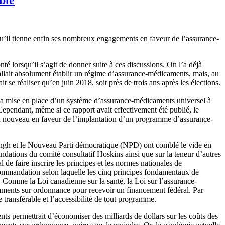
u’il tienne enfin ses nombreux engagements en faveur de l’assurance-
é lorsqu’il s’agit de donner suite à ces discussions. On l’a déjà
allait absolument établir un régime d’assurance-médicaments, mais, au
t se réaliser qu’en juin 2018, soit près de trois ans après les élections.
e la mise en place d’un système d’assurance-médicaments universel à
Cependant, même si ce rapport avait effectivement été publié, le
 à nouveau en faveur de l’implantation d’un programme d’assurance-
ingh et le Nouveau Parti démocratique (NPD) ont comblé le vide en
ndations du comité consultatif Hoskins ainsi que sur la teneur d’autres
de faire inscrire les principes et les normes nationales de
recommandation selon laquelle les cinq principes fondamentaux de
s. Comme la Loi canadienne sur la santé, la Loi sur l’assurance-
aments sur ordonnance pour recevoir un financement fédéral. Par
e transférable et l’accessibilité de tout programme.
s permettrait d’économiser des milliards de dollars sur les coûts des