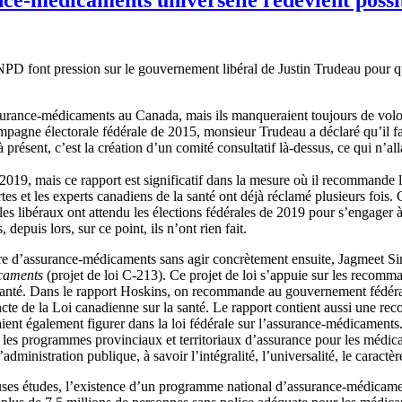
PD font pression sur le gouvernement libéral de Justin Trudeau pour q
surance-médicaments au Canada, mais ils manqueraient toujours de volont
mpagne électorale fédérale de 2015, monsieur Trudeau a déclaré qu’il f
ésent, c’est la création d’un comité consultatif là-dessus, ce qui n’allai
 2019, mais ce rapport est significatif dans la mesure où il recommand
es et les experts canadiens de la santé ont déjà réclamé plusieurs fois. 
s libéraux ont attendu les élections fédérales de 2019 pour s’engager
epuis lors, sur ce point, ils n’ont rien fait.
re d’assurance-médicaments sans agir concrètement ensuite, Jagmeet S
icaments
(projet de loi C-213). Ce projet de loi s’appuie sur les recomma
a santé. Dans le rapport Hoskins, on recommande au gouvernement fédéral 
tincte de la Loi canadienne sur la santé. Le rapport contient aussi une 
raient également figurer dans la loi fédérale sur l’assurance-médicament
 les programmes provinciaux et territoriaux d’assurance pour les médic
ministration publique, à savoir l’intégralité, l’universalité, le caractèr
ses études, l’existence d’un programme national d’assurance-médicament