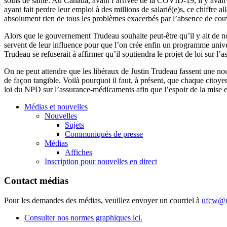
soins de santé. Au Canada, avant l’arrivée de la COVID-19, il y avait
ayant fait perdre leur emploi à des millions de salarié(e)s, ce chiffre 
absolument rien de tous les problèmes exacerbés par l’absence de cou
Alors que le gouvernement Trudeau souhaite peut-être qu’il y ait de no
servent de leur influence pour que l’on crée enfin un programme uni
Trudeau se refuserait à affirmer qu’il soutiendra le projet de loi sur
On ne peut attendre que les libéraux de Justin Trudeau fassent une nou
de façon tangible. Voilà pourquoi il faut, à présent, que chaque citoy
loi du NPD sur l’assurance-médicaments afin que l’espoir de la mise e
Médias et nouvelles
Nouvelles
Sujets
Communiqués de presse
Médias
Affiches
Inscription pour nouvelles en direct
Contact médias
Pour les demandes des médias, veuillez envoyer un courriel à
ufcw@u
Consulter nos normes graphiques ici.