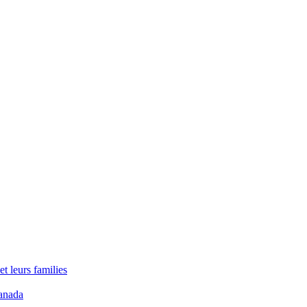
t leurs families
anada