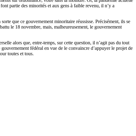
aments sur ordonnance, voire sans la moindre. Or, la pandémie actuelle
ont partie des minorités et aux gens à faible revenu, il n’y a
 sorte que ce gouvernement minoritaire réussisse. Précisément, ils se
débattu le 18 novembre, mais, malheureusement, le gouvernement
lle alors que, entre-temps, sur cette question, il n’agit pas du tout
le gouvernement fédéral en vue de le convaincre d’appuyer le projet de
ur toutes et tous.