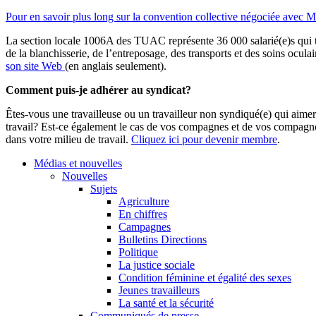
Pour en savoir plus long sur la convention collective négociée avec Ma
La section locale 1006A des TUAC représente 36 000 salarié(e)s qui trav
de la blanchisserie, de l’entreposage, des transports et des soins oculai
son site Web
(en anglais seulement).
Comment puis-je adhérer au syndicat?
Êtes-vous une travailleuse ou un travailleur non syndiqué(e) qui aim
travail? Est-ce également le cas de vos compagnes et de vos compag
dans votre milieu de travail.
Cliquez ici pour devenir membre
.
Médias et nouvelles
Nouvelles
Sujets
Agriculture
En chiffres
Campagnes
Bulletins Directions
Politique
La justice sociale
Condition féminine et égalité des sexes
Jeunes travailleurs
La santé et la sécurité
Communiqués de presse