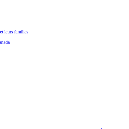
t leurs families
anada