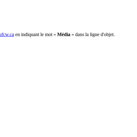
fcw.ca
en indiquant le mot «
Média
» dans la ligne d'objet.