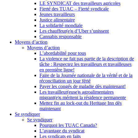
LE SYNDICAT des travailleurs agricoles
Fierté des TUAC – Fierté syndicale
Jeunes travailleurs
Justice alimentaire
La solidarité mondiale
Les chauffeur(e)s d’Uber s’unissent
Cannabis responsable
Moyens d’action
Moyens d’action
L’abordabilité pour tous
La violence ne fait pas partie de la description de
tâche : Respectez les travailleurs et travailleuses
en première ligne!
Faire de la Journée nationale de la vérité et de la
réconciliation un jour férié
Payer les congés de maladie dès maintenant!
Les travailleur(euse)s agroalimentaires
migrant(e)s méritent la résidence permanente
Mettez fin au lock-out du Heritage Inn dès
maintenant
Se syndiquer
Se syndiquer
Pourquoi les TUAC Canada?
L’avantage du syndicat
Les syndicats en faits