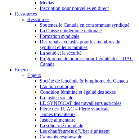
Médias
Inscription pour nouvelles en direct
Ressources
Ressources
Soutenez le Canada en consommant syndiqué
La Caisse d'indemnité nationale
Formation syndicale
Des rabais exclusifs pour les membres du
syndicat et leurs families
La santé et la sécurité
Programme de bourses pour l’équité des TUAC
Canada
Enjeux
Enjeux
Société de leucémie & lymphome du Canada
L’action politique
Condition féminine et égalité des sexes
La justice sociale
LE SYNDICAT des travailleurs agricoles
Fierté des TUAC – Fierté syndicale
Jeunes travailleurs
Justice alimentaire
La solidarité mondiale
Les chauffeur(e)s d’Uber s’unissent
Cannabis responsable