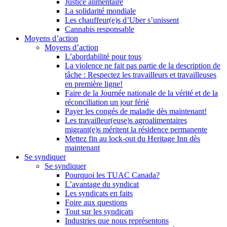
Justice alimentaire
La solidarité mondiale
Les chauffeur(e)s d’Uber s’unissent
Cannabis responsable
Moyens d’action
Moyens d’action
L’abordabilité pour tous
La violence ne fait pas partie de la description de
tâche : Respectez les travailleurs et travailleuses
en première ligne!
Faire de la Journée nationale de la vérité et de la
réconciliation un jour férié
Payer les congés de maladie dès maintenant!
Les travailleur(euse)s agroalimentaires
migrant(e)s méritent la résidence permanente
Mettez fin au lock-out du Heritage Inn dès
maintenant
Se syndiquer
Se syndiquer
Pourquoi les TUAC Canada?
L’avantage du syndicat
Les syndicats en faits
Foire aux questions
Tout sur les syndicats
Industries que nous représentons