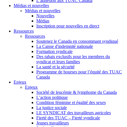
L’adhésion aux TUAC Canada
Médias et nouvelles
Médias et nouvelles
Nouvelles
Médias
Inscription pour nouvelles en direct
Ressources
Ressources
Soutenez le Canada en consommant syndiqué
La Caisse d'indemnité nationale
Formation syndicale
Des rabais exclusifs pour les membres du
syndicat et leurs families
La santé et la sécurité
Programme de bourses pour l’équité des TUAC
Canada
Enjeux
Enjeux
Société de leucémie & lymphome du Canada
L’action politique
Condition féminine et égalité des sexes
La justice sociale
LE SYNDICAT des travailleurs agricoles
Fierté des TUAC – Fierté syndicale
Jeunes travailleurs