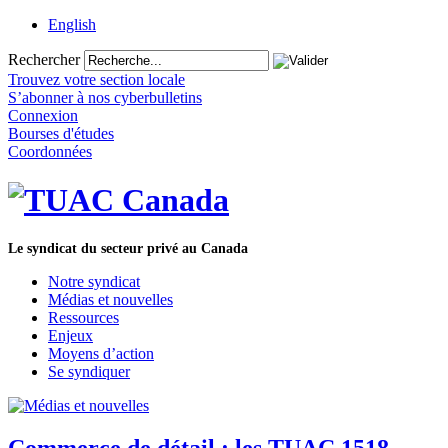
English
Rechercher
Trouvez votre section locale
S’abonner à nos cyberbulletins
Connexion
Bourses d'études
Coordonnées
Le syndicat du secteur privé au Canada
Notre syndicat
Médias et nouvelles
Ressources
Enjeux
Moyens d’action
Se syndiquer
Commerce de détail : les TUAC 1518