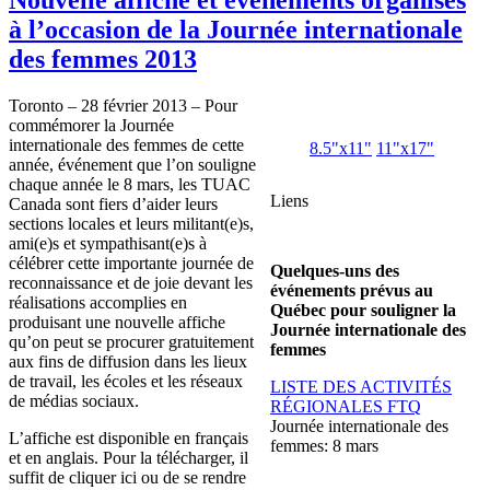
à l’occasion de la Journée internationale
des femmes 2013
Toronto – 28
février
2013 – Pour
commémorer
la
Journée
internationale
des femmes de
cette
8.5"
x11
"
11"
x17
"
année
,
événement
que
l’on
souligne
chaque
année
le 8 mars, les
TUAC
Liens
Canada
sont
fiers
d’aider
leurs
sections locales et
leurs
militant(e)s,
ami
(e)s et
sympathisant
(e)s
à
célébrer
cette
importante
journée
de
Quelques-uns
des
reconnaissance et de joie
devant
les
événements
prévus
au
réalisations
accomplies
en
Québec
pour
souligner
la
produisant
une
nouvelle
affiche
Journée
internationale
des
qu’on
peut
se procurer
gratuitement
femmes
aux fins de diffusion
dans
les
lieux
de travail, les
écoles
et les
réseaux
LISTE
DES
ACTIVITÉS
de
médias
sociaux
.
RÉGIONALES
FTQ
Journée
internationale
des
L’affiche
est
disponible
en
français
femmes: 8 mars
et en
anglais
. Pour la
télécharger
,
il
suffit
de
cliquer
ici
ou
de se
rendre