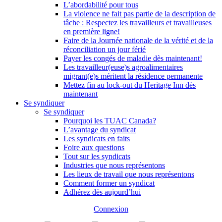
L’abordabilité pour tous
La violence ne fait pas partie de la description de
tâche : Respectez les travailleurs et travailleuses
en première ligne!
Faire de la Journée nationale de la vérité et de la
réconciliation un jour férié
Payer les congés de maladie dès maintenant!
Les travailleur(euse)s agroalimentaires
migrant(e)s méritent la résidence permanente
Mettez fin au lock-out du Heritage Inn dès
maintenant
Se syndiquer
Se syndiquer
Pourquoi les TUAC Canada?
L’avantage du syndicat
Les syndicats en faits
Foire aux questions
Tout sur les syndicats
Industries que nous représentons
Les lieux de travail que nous représentons
Comment former un syndicat
Adhérez dès aujourd’hui
Connexion