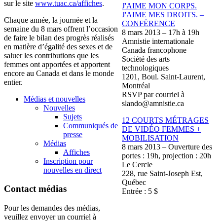
sur
le site
www.tuac.ca/
affiches
.
J'AIME
MON CORPS.
J'AIME
MES
DROITS
. –
Chaque
année
, la
journée
et la
CONFÉRENCE
semaine
du 8 mars
offrent
l’occasion
8 mars 2013 –
17h
à
19h
de faire le
bilan
des
progrès
réalisés
Amnistie
internationale
en
matière
d’égalité
des sexes et de
Canada
francophone
saluer
les contributions
que
les
Société
des arts
femmes
ont
apportées
et
apportent
technologiques
encore au Canada et
dans
le
monde
1201,
Boul
. Saint-Laurent,
entier
.
Montréal
RSVP par
courriel
à
Médias et nouvelles
slando@amnistie.ca
Nouvelles
Sujets
12 COURTS
MÉTRAGES
Communiqués de
DE
VIDÉO
FEMMES +
presse
MOBILISATION
Médias
8 mars 2013 –
Ouverture
des
Affiches
portes
:
19h
, projection :
20h
Inscription pour
Le
Cercle
nouvelles en direct
228, rue Saint-Joseph
Est
,
Québec
Contact médias
Entrée
: 5 $
Pour les demandes des médias,
veuillez envoyer un courriel à