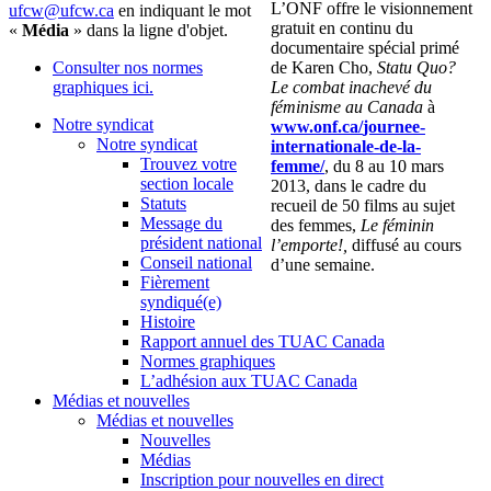
L’ONF
offre
le
visionnement
ufcw@ufcw.ca
en indiquant le mot
gratuit
en
continu
du
«
Média
» dans la ligne d'objet.
documentaire
spécial
primé
de Karen Cho,
Statu
Quo?
Consulter nos normes
Le combat
inachevé
du
graphiques ici.
féminisme
au Canada
à
Notre syndicat
www.onf.ca/
journee-
Notre syndicat
internationale-de-la-
Trouvez votre
femme
/
, du 8 au 10 mars
section locale
2013,
dans
le cadre du
Statuts
recueil
de 50 films au
sujet
Message du
des femmes,
Le
féminin
président national
l’emporte
!,
diffusé
au
cours
Conseil national
d’une
semaine
.
Fièrement
syndiqué(e)
Histoire
Rapport annuel des TUAC Canada
Normes graphiques
L’adhésion aux TUAC Canada
Médias et nouvelles
Médias et nouvelles
Nouvelles
Médias
Inscription pour nouvelles en direct