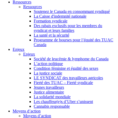
Ressources
Ressources
Soutenez le Canada en consommant syndiqué
La Caisse d'indemnité nationale
Formation syndicale
Des rabais exclusifs pour les membres du
syndicat et leurs families
La santé et la sécurité
Programme de bourses pour l’équité des TUAC
Canada
Enjeux
Enjeux
Société de leucémie & lymphome du Canada
L’action politique
Condition féminine et égalité des sexes
La justice sociale
LE SYNDICAT des travailleurs agricoles
Fierté des TUAC – Fierté syndicale
Jeunes travailleurs
Justice alimentaire
La solidarité mondiale
Les chauffeur(e)s d’Uber s’unissent
Cannabis responsable
Moyens d’action
Moyens d’action