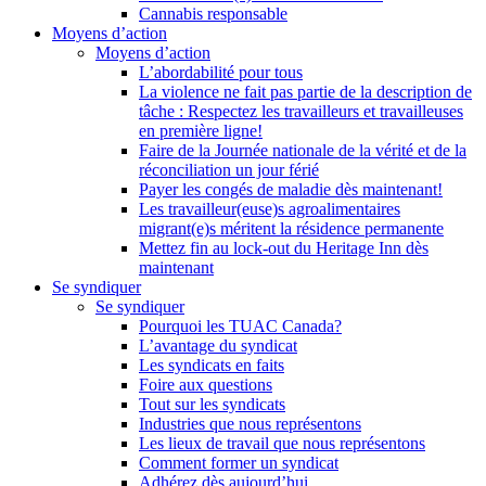
Cannabis responsable
Moyens d’action
Moyens d’action
L’abordabilité pour tous
La violence ne fait pas partie de la description de
tâche : Respectez les travailleurs et travailleuses
en première ligne!
Faire de la Journée nationale de la vérité et de la
réconciliation un jour férié
Payer les congés de maladie dès maintenant!
Les travailleur(euse)s agroalimentaires
migrant(e)s méritent la résidence permanente
Mettez fin au lock-out du Heritage Inn dès
maintenant
Se syndiquer
Se syndiquer
Pourquoi les TUAC Canada?
L’avantage du syndicat
Les syndicats en faits
Foire aux questions
Tout sur les syndicats
Industries que nous représentons
Les lieux de travail que nous représentons
Comment former un syndicat
Adhérez dès aujourd’hui