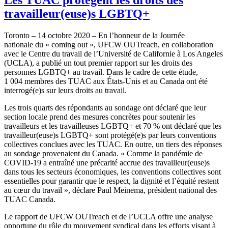
travailleur(euse)s LGBTQ+
Toronto – 14 octobre 2020 – En l’honneur de la Journée
nationale du « coming out », UFCW OUTreach, en collaboration
avec le Centre du travail de l’Université de Californie à Los Angeles
(UCLA), a publié un tout premier rapport sur les droits des
personnes LGBTQ+ au travail. Dans le cadre de cette étude,
1 004 membres des TUAC aux États-Unis et au Canada ont été
interrogé(e)s sur leurs droits au travail.
Les trois quarts des répondants au sondage ont déclaré que leur
section locale prend des mesures concrètes pour soutenir les
travailleurs et les travailleuses LGBTQ+ et 70 % ont déclaré que les
travailleur(euse)s LGBTQ+ sont protégé(e)s par leurs conventions
collectives conclues avec les TUAC. En outre, un tiers des réponses
au sondage provenaient du Canada. « Comme la pandémie de
COVID‑19 a entraîné une précarité accrue des travailleur(euse)s
dans tous les secteurs économiques, les conventions collectives sont
essentielles pour garantir que le respect, la dignité et l’équité restent
au cœur du travail », déclare Paul Meinema, président national des
TUAC Canada.
Le rapport de UFCW OUTreach et de l’UCLA offre une analyse
opportune du rôle du mouvement syndical dans les efforts visant à