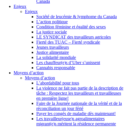
Canada
Enjeux
Enjeux
Société de leucémie & lymphome du Canada
L’action politique
Condition féminine et égalité des sexes
La justice sociale
LE SYNDICAT des travailleurs agricoles
Fierté des TUAC – Fierté syndicale
Jeunes travailleurs
Justice alimentaire
La solidarité mondiale
Les chauffeur(e)s d’Uber s’unissent
Cannabis responsable
Moyens d’action
Moyens d’action
L’abordabilité pour tous
La violence ne fait pas partie de la description de
tâche : Respectez les travailleurs et travailleuses
en première ligne!
Faire de la Journée nationale de la vérité et de la
réconciliation un jour férié
Payer les congés de maladie dès maintenant!
Les travailleur(euse)s agroalimentaires
migrant(e)s méritent la résidence permanente