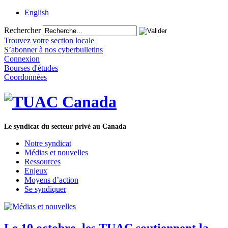
English
Rechercher
Trouvez votre section locale
S’abonner à nos cyberbulletins
Connexion
Bourses d'études
Coordonnées
Le syndicat du secteur privé au Canada
Notre syndicat
Médias et nouvelles
Ressources
Enjeux
Moyens d’action
Se syndiquer
Le 10 octobre, les TUAC soutiennent la