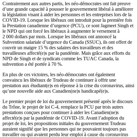
Contrairement aux autres partis, les néo-démocrates ont fait preuve
d’une grande capacité à pousser le gouvernement libéral à améliorer
la législation visant à aider les personnes et les entreprises lors de la
COVID‑19. Lorsque les libéraux ont introduit pour la première fois
la Prestation canadienne d’urgence (PCU), ce sont Jagmeet Singh et
le NPD qui ont forcé les libéraux à augmenter le versement à
2 000 dollars par mois. Lorsque les libéraux ont annoncé la
Subvention salariale d’urgence du Canada (SSUC), ils ont offert de
couvrir un maigre 15 % des salaires des travailleurs et des
travailleuses affecté(e)s par la pandémie. Mais grâce aux efforts du
NPD de Singh et de syndicats comme les TUAC Canada, la
subvention a été portée à 70 %.
En plus de ces victoires, les néo-démocrates ont également
convaincu les libéraux de Trudeau de continuer à offrir une
prestation aux étudiant(e)s en réponse à la crise du coronavirus, ainsi
qu’une nouvelle aide aux Canadien(ne)s handicapé(e)s.
Le premier projet de loi du gouvernement présenté après le discours
du Trône, le projet de loi C-4, remplace la PCU par trois autres
prestations conçues pour continuer à aider les Canadien(ne)s
affecté(e)s par la pandémie de COVID‑19. Avant l’adoption du
projet de loi, les propositions initiales du gouvernement Trudeau
auraient signifié que les personnes qui ne pouvaient toujours pas
travailler ou qui avaient perdu leur emploi à cause du coronavirus