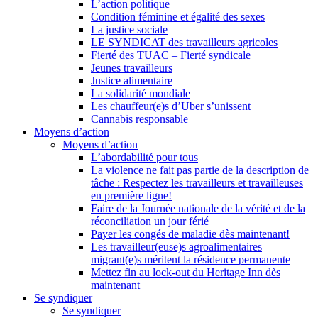
L’action politique
Condition féminine et égalité des sexes
La justice sociale
LE SYNDICAT des travailleurs agricoles
Fierté des TUAC – Fierté syndicale
Jeunes travailleurs
Justice alimentaire
La solidarité mondiale
Les chauffeur(e)s d’Uber s’unissent
Cannabis responsable
Moyens d’action
Moyens d’action
L’abordabilité pour tous
La violence ne fait pas partie de la description de
tâche : Respectez les travailleurs et travailleuses
en première ligne!
Faire de la Journée nationale de la vérité et de la
réconciliation un jour férié
Payer les congés de maladie dès maintenant!
Les travailleur(euse)s agroalimentaires
migrant(e)s méritent la résidence permanente
Mettez fin au lock-out du Heritage Inn dès
maintenant
Se syndiquer
Se syndiquer