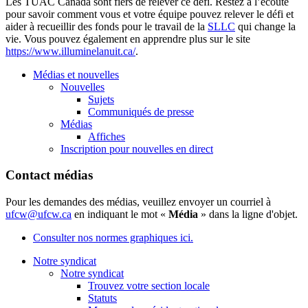
Les TUAC Canada sont fiers de relever ce défi. Restez à l’écoute
pour savoir comment vous et votre équipe pouvez relever le défi et
aider à recueillir des fonds pour le travail de la
SLLC
qui change la
vie. Vous pouvez également en apprendre plus sur le site
https://www.illuminelanuit.ca/
.
Médias et nouvelles
Nouvelles
Sujets
Communiqués de presse
Médias
Affiches
Inscription pour nouvelles en direct
Contact médias
Pour les demandes des médias, veuillez envoyer un courriel à
ufcw@ufcw.ca
en indiquant le mot «
Média
» dans la ligne d'objet.
Consulter nos normes graphiques ici.
Notre syndicat
Notre syndicat
Trouvez votre section locale
Statuts