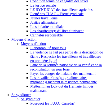
Condition féminine et égalité des sexes
La justice sociale
LE SYNDICAT des travailleurs agricoles
Fierté des TUAC – Fierté syndicale
Jeunes travailleurs
Justice alimentaire
La solidarité mondiale
Les chauffeur(e)s d’Uber s’unissent
Cannabis responsable
Moyens d’action
Moyens d’action
L’abordabilité pour tous
La violence ne fait pas partie de la description de
tâche : Respectez les travailleurs et travailleuses
en première ligne!
Faire de la Journée nationale de la vérité et de la
réconciliation un jour férié
Payer les congés de maladie dès maintenant!
Les travailleur(euse)s agroalimentaires
migrant(e)s méritent la résidence permanente
Mettez fin au lock-out du Heritage Inn dès
maintenant
Se syndiquer
Se syndiquer
Pourquoi les TUAC Canada?