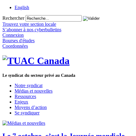
English
Rechercher
Trouvez votre section locale
S’abonner à nos cyberbulletins
Connexion
Bourses d'études
Coordonnées
Le syndicat du secteur privé au Canada
Notre syndicat
Médias et nouvelles
Ressources
Enjeux
Moyens d’action
Se syndiquer
Le 7 octobre, c’est la Journée mondiale