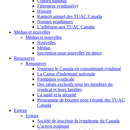
Conseil national
Fièrement syndiqué(e)
Histoire
Rapport annuel des TUAC Canada
Normes graphiques
L’adhésion aux TUAC Canada
Médias et nouvelles
Médias et nouvelles
Nouvelles
Médias
Inscription pour nouvelles en direct
Ressources
Ressources
Soutenez le Canada en consommant syndiqué
La Caisse d'indemnité nationale
Formation syndicale
Des rabais exclusifs pour les membres du
syndicat et leurs families
La santé et la sécurité
Programme de bourses pour l’équité des TUAC
Canada
Enjeux
Enjeux
Société de leucémie & lymphome du Canada
L’action politique