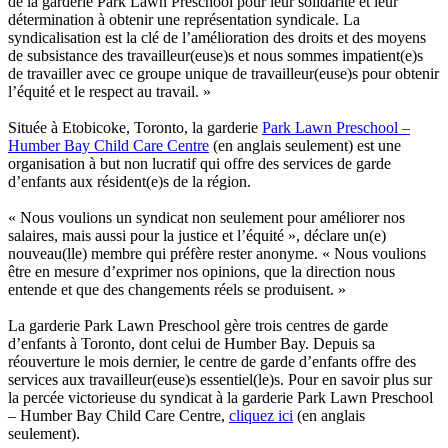
de la garderie Park Lawn Preschool pour leur solidarité et leur
détermination à obtenir une représentation syndicale. La
syndicalisation est la clé de l’amélioration des droits et des moyens
de subsistance des travailleur(euse)s et nous sommes impatient(e)s
de travailler avec ce groupe unique de travailleur(euse)s pour obtenir
l’équité et le respect au travail. »
Située à Etobicoke, Toronto, la garderie
Park Lawn Preschool –
Humber Bay Child Care Centre
(en anglais seulement) est une
organisation à but non lucratif qui offre des services de garde
d’enfants aux résident(e)s de la région.
« Nous voulions un syndicat non seulement pour améliorer nos
salaires, mais aussi pour la justice et l’équité », déclare un(e)
nouveau(lle) membre qui préfère rester anonyme. « Nous voulions
être en mesure d’exprimer nos opinions, que la direction nous
entende et que des changements réels se produisent. »
La garderie Park Lawn Preschool gère trois centres de garde
d’enfants à Toronto, dont celui de Humber Bay. Depuis sa
réouverture le mois dernier, le centre de garde d’enfants offre des
services aux travailleur(euse)s essentiel(le)s. Pour en savoir plus sur
la percée victorieuse du syndicat à la garderie Park Lawn Preschool
– Humber Bay Child Care Centre,
cliquez ici
(en anglais
seulement).