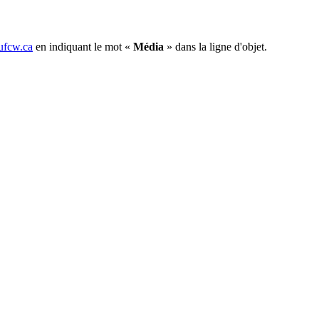
fcw.ca
en indiquant le mot «
Média
» dans la ligne d'objet.