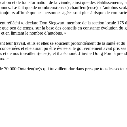
brication et de transformation de la viande, ainsi que des établissements,
onnes. Le fait que de nombreux(euses) chauffeur(euse)s d’autobus scolai
toujours affirmé que les personnes âgées sont plus à risque de contract
ment réfléchi », déclare Don Siegwart, membre de la section locale 175
este que peu de temps, sur la base des conseils en constante évolution du
 et en limitant le nombre d’autobus. »
 leur travail, et ils et elles se soucient profondément de la santé et du 
 concernées et elle aurait pu être évitée si le gouvernement avait pris s
 et de nos travailleur(euse)s, et il a échoué. J’invite Doug Ford à prendr
eux. »
70 000 Ontarien(ne)s qui travaillent dur dans presque tous les secteurs