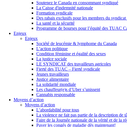
Soutenez le Canada en consommant syndiqué
La Caisse d'indemnité nationale
Formation syndicale
Des rabais exclusifs pour les membres du syndicat e
La santé et la sécurité
Programme de bourses pour l’équité des TUAC C
Enjeux
Enjeux
Société de leucémie & lymphome du Canada
L’action politique
Condition féminine et égalité des sexes
La justice sociale
LE SYNDICAT des travailleurs agricoles
Fierté des TUAC – Fierté syndicale
Jeunes travailleurs
Justice alimentaire
La solidarité mondiale
Les chauffeur(e)s d’Uber s’unissent
Cannabis responsable
Moyens d’action
Moyens d’action
L’abordabilité pour tous
La violence ne fait pas partie de la description de t
Faire de la Journée nationale de la vérité et de la ré
Payer les congés de maladie dès maintenant!