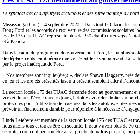
Le syndicat des chauffeur(e)s d’autobus et des surveillant(e)s du nord
Mississauga (Ont.) – 4 septembre 2020 – Dans tout l’Ontario, les comp
Doug Ford et les accords de réouverture des commissions scolaires local
locale 175 des TUAC représente plus de 330 chauffeur(euse)s d’autobu
et à Kenora.
Dans le cadre du programme du gouvernement Ford, les autobus scolaire
de déplacements par itinéraire que ce n’était le cas auparavant. En ou
par le projet inadéquat de Ford.
« Nos membres sont inquiet(ète)s », déclare Shawn Haggerty, président
en jeu et les projets présentés jusqu’à présent semblent aller à l’enc
La section locale 175 des TUAC demande donc au gouvernement et aux e
vers et depuis l’école tous les jours, il doit y avoir des limites au n
protocoles pour l’utilisation de masques dans les autobus, et des mesur
prévoir un financement durable pour répondre à la nécessité d’engager
Linda Lefebvre est membre de la section locale 175 des TUAC et travai
nous allons tous et toutes être en sécurité. Il peut y avoir plus de 70
sécurité, comment peut-on être aussi proche deux fois par jour, cinq f