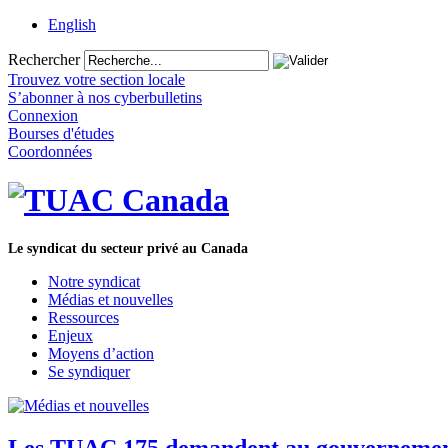
English
Rechercher
Trouvez votre section locale
S’abonner à nos cyberbulletins
Connexion
Bourses d'études
Coordonnées
Le syndicat du secteur privé au Canada
Notre syndicat
Médias et nouvelles
Ressources
Enjeux
Moyens d’action
Se syndiquer
Les TUAC 175 demandent au gouvernement de