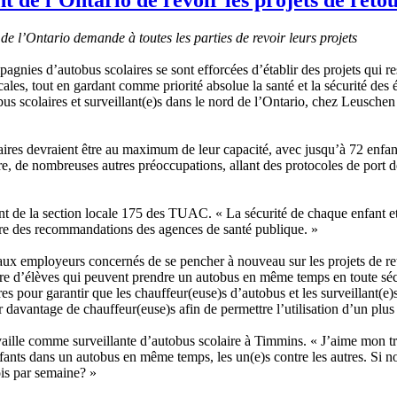
 de l’Ontario demande à toutes les parties de revoir leurs projets
agnies d’autobus scolaires se sont efforcées d’établir des projets qui r
es, tout en gardant comme priorité absolue la santé et la sécurité des él
s scolaires et surveillant(e)s dans le nord de l’Ontario, chez Leusche
s devraient être au maximum de leur capacité, avec jusqu’à 72 enfants,
tre, de nombreuses autres préoccupations, allant des protocoles de port
 de la section locale 175 des TUAC. « La sécurité de chaque enfant et 
ontre des recommandations des agences de santé publique. »
mployeurs concernés de se pencher à nouveau sur les projets de retour 
ombre d’élèves qui peuvent prendre un autobus en même temps en toute sécu
es pour garantir que les chauffeur(euse)s d’autobus et les surveillant(e
 davantage de chauffeur(euse)s afin de permettre l’utilisation d’un pl
lle comme surveillante d’autobus scolaire à Timmins. « J’aime mon trava
 enfants dans un autobus en même temps, les un(e)s contre les autres. Si
ois par semaine? »