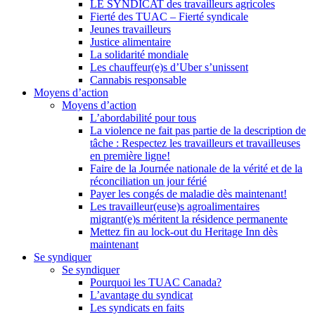
LE SYNDICAT des travailleurs agricoles
Fierté des TUAC – Fierté syndicale
Jeunes travailleurs
Justice alimentaire
La solidarité mondiale
Les chauffeur(e)s d’Uber s’unissent
Cannabis responsable
Moyens d’action
Moyens d’action
L’abordabilité pour tous
La violence ne fait pas partie de la description de
tâche : Respectez les travailleurs et travailleuses
en première ligne!
Faire de la Journée nationale de la vérité et de la
réconciliation un jour férié
Payer les congés de maladie dès maintenant!
Les travailleur(euse)s agroalimentaires
migrant(e)s méritent la résidence permanente
Mettez fin au lock-out du Heritage Inn dès
maintenant
Se syndiquer
Se syndiquer
Pourquoi les TUAC Canada?
L’avantage du syndicat
Les syndicats en faits