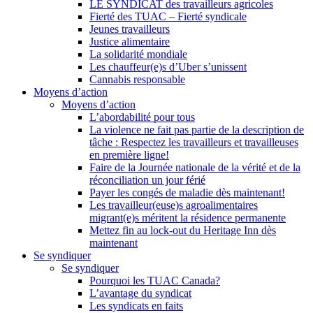
LE SYNDICAT des travailleurs agricoles
Fierté des TUAC – Fierté syndicale
Jeunes travailleurs
Justice alimentaire
La solidarité mondiale
Les chauffeur(e)s d’Uber s’unissent
Cannabis responsable
Moyens d’action
Moyens d’action
L’abordabilité pour tous
La violence ne fait pas partie de la description de
tâche : Respectez les travailleurs et travailleuses
en première ligne!
Faire de la Journée nationale de la vérité et de la
réconciliation un jour férié
Payer les congés de maladie dès maintenant!
Les travailleur(euse)s agroalimentaires
migrant(e)s méritent la résidence permanente
Mettez fin au lock-out du Heritage Inn dès
maintenant
Se syndiquer
Se syndiquer
Pourquoi les TUAC Canada?
L’avantage du syndicat
Les syndicats en faits