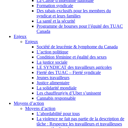
La Caisse d'indemnité nationale
Formation syndicale
Des rabais exclusifs pour les membres du
syndicat et leurs families
La santé et la sécurité
Programme de bourses pour l’équité des TUAC
Canada
Enjeux
Enjeux
Société de leucémie & lymphome du Canada
L’action politique
Condition féminine et égalité des sexes
La justice sociale
LE SYNDICAT des travailleurs agricoles
Fierté des TUAC – Fierté syndicale
Jeunes travailleurs
Justice alimentaire
La solidarité mondiale
Les chauffeur(e)s d’Uber s’unissent
Cannabis responsable
Moyens d’action
Moyens d’action
L’abordabilité pour tous
La violence ne fait pas partie de la description de
tâche : Respectez les travailleurs et travailleuses