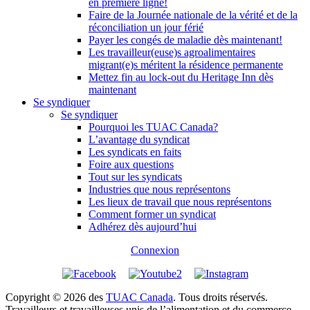
en première ligne!
Faire de la Journée nationale de la vérité et de la
réconciliation un jour férié
Payer les congés de maladie dès maintenant!
Les travailleur(euse)s agroalimentaires
migrant(e)s méritent la résidence permanente
Mettez fin au lock-out du Heritage Inn dès
maintenant
Se syndiquer
Se syndiquer
Pourquoi les TUAC Canada?
L’avantage du syndicat
Les syndicats en faits
Foire aux questions
Tout sur les syndicats
Industries que nous représentons
Les lieux de travail que nous représentons
Comment former un syndicat
Adhérez dès aujourd’hui
Connexion
Copyright © 2026 des
TUAC Canada
. Tous droits réservés.
Travailleurs et travailleuses unis de l’alimentation et du commerce