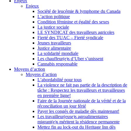
Enjeux
Enjeux
Société de leucémie & lymphome du Canada
L’action politique
Condition féminine et égalité des sexes
La justice sociale
LE SYNDICAT des travailleurs agricoles
Fierté des TUAC – Fierté syndicale
Jeunes travailleurs
Justice alimentaire
La solidarité mondiale
Les chauffeur(e)s d’Uber s’unissent
Cannabis responsable
Moyens d’action
Moyens d’action
L’abordabilité pour tous
La violence ne fait pas partie de la description de
tâche : Respectez les travailleurs et travailleuses
en première ligne!
Faire de la Journée nationale de la vérité et de la
réconciliation un jour férié
Payer les congés de maladie dès maintenant!
Les travailleur(euse)s agroalimentaires
migrant(e)s méritent la résidence permanente
Mettez fin au lock-out du Heritage Inn dès