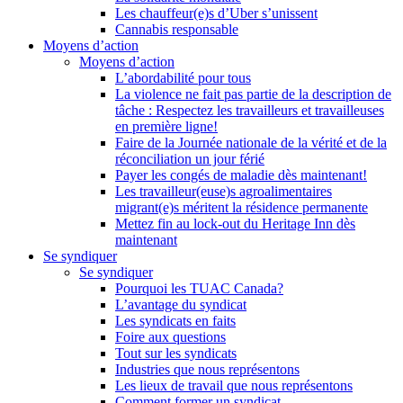
Les chauffeur(e)s d’Uber s’unissent
Cannabis responsable
Moyens d’action
Moyens d’action
L’abordabilité pour tous
La violence ne fait pas partie de la description de
tâche : Respectez les travailleurs et travailleuses
en première ligne!
Faire de la Journée nationale de la vérité et de la
réconciliation un jour férié
Payer les congés de maladie dès maintenant!
Les travailleur(euse)s agroalimentaires
migrant(e)s méritent la résidence permanente
Mettez fin au lock-out du Heritage Inn dès
maintenant
Se syndiquer
Se syndiquer
Pourquoi les TUAC Canada?
L’avantage du syndicat
Les syndicats en faits
Foire aux questions
Tout sur les syndicats
Industries que nous représentons
Les lieux de travail que nous représentons
Comment former un syndicat