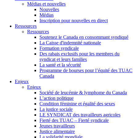
Médias et nouvelles
Nouvelles
Médias
Inscription pour nouvelles en direct
Ressources
Ressources
Soutenez le Canada en consommant syndiqué
La Caisse d'indemnité nationale
Formation syndicale
Des rabais exclusifs pour les membres du
syndicat et leurs families
La santé et la sécurité
Programme de bourses pour l’équité des TUAC
Canada
Enjeux
Enjeux
Société de leucémie & lymphome du Canada
L’action politique
Condition féminine et égalité des sexes
La justice sociale
LE SYNDICAT des travailleurs agricoles
Fierté des TUAC – Fierté syndicale
Jeunes travailleurs
Justice alimentaire
La solidarité mondiale