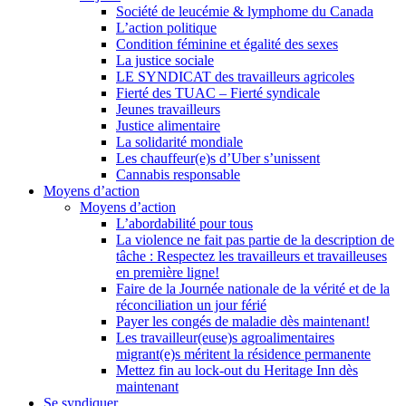
Société de leucémie & lymphome du Canada
L’action politique
Condition féminine et égalité des sexes
La justice sociale
LE SYNDICAT des travailleurs agricoles
Fierté des TUAC – Fierté syndicale
Jeunes travailleurs
Justice alimentaire
La solidarité mondiale
Les chauffeur(e)s d’Uber s’unissent
Cannabis responsable
Moyens d’action
Moyens d’action
L’abordabilité pour tous
La violence ne fait pas partie de la description de
tâche : Respectez les travailleurs et travailleuses
en première ligne!
Faire de la Journée nationale de la vérité et de la
réconciliation un jour férié
Payer les congés de maladie dès maintenant!
Les travailleur(euse)s agroalimentaires
migrant(e)s méritent la résidence permanente
Mettez fin au lock-out du Heritage Inn dès
maintenant
Se syndiquer