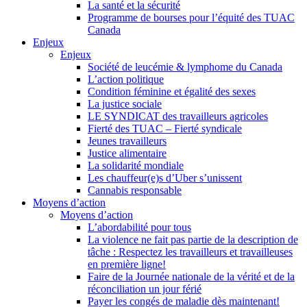
La santé et la sécurité
Programme de bourses pour l’équité des TUAC
Canada
Enjeux
Enjeux
Société de leucémie & lymphome du Canada
L’action politique
Condition féminine et égalité des sexes
La justice sociale
LE SYNDICAT des travailleurs agricoles
Fierté des TUAC – Fierté syndicale
Jeunes travailleurs
Justice alimentaire
La solidarité mondiale
Les chauffeur(e)s d’Uber s’unissent
Cannabis responsable
Moyens d’action
Moyens d’action
L’abordabilité pour tous
La violence ne fait pas partie de la description de
tâche : Respectez les travailleurs et travailleuses
en première ligne!
Faire de la Journée nationale de la vérité et de la
réconciliation un jour férié
Payer les congés de maladie dès maintenant!