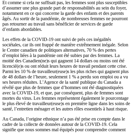
Et comme si cela ne suffisait pas, les femmes sont plus susceptibles
d’assumer une plus grande part de responsabilités au sein du foyer,
notamment en ce qui concerne la garde des enfants et des parents
âgés. Au sortir de la pandémie, de nombreuses femmes ne pourront
pas retourner au travail sans bénéficier de services de garde
d’enfants abordables.
Les effets de la COVID‑19 ont suivi de près ces inégalités
sociétales, car ils ont frappé de manière extrêmement inégale. Selon
le Centre canadien de politiques alternatives, 70 % des pertes
d’emploi liées à la pandémie ont été subies par des femmes. La
moitié des Canadien(ne)s qui gagnent 14 dollars ou moins ont été
licencié(e)s ou ont réduit leurs heures de travail pendant cette crise.
Parmi les 10 % de travailleur(euse)s les plus riches qui gagnent plus
de 48 dollars de l’heure, seulement 1 % a perdu son emploi ou a vu
ses heures réduites. L’Agence de la santé publique du Canada a
révélé que plus de femmes que d’hommes ont été diagnostiquées
avec la COVID‑19, et que, par conséquent, plus de femmes sont
mortes du virus. Les femmes représentent également le pourcentage
le plus élevé de travailleur(euse)s en première ligne dans les soins de
santé, l’entretien ménager et les autres rôles essentiels à haut risque.
Au Canada, l’origine ethnique n’a pas été prise en compte dans le
cadre de la collecte de données autour de la COVID‑19. Cela
signifie que nous sommes mal équipés pour comprendre comment