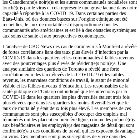
les Canadien(ne)s noir(e)s et les autres communautés racialisées sont
touché(e)s par le virus et cela représente une grave lacune dans notre
capacité à répondre à la COVID‑19. Dans certaines parties des
États-Unis, où des données basées sur l’origine ethnique ont été
recueillies, le taux de mortalité est disproportionné dans les
communautés afro-américaines et est lié à des obstacles systémiques
aux soins de santé et aux perspectives économiques.
L’analyse de CBC News des cas de coronavirus à Montréal a révélé
de fortes corrélations liant des taux plus élevés d’infection par la
COVID‑19 dans les quartiers et les communautés à faibles revenus
avec des pourcentages plus élevés de résident(e)s noir(e)s. Une
analyse similaire des quartiers de Toronto a révélé une forte
corrélation entre les taux élevés de la COVID‑19 et les faibles
revenus, les mauvaises conditions de travail, le statut de minorité
visible et les faibles niveaux d’éducation. Les responsables de la
santé publique de l’Ontario ont indiqué que les infections par la
COVID‑19 dans les quartiers les plus diversifiés étaient trois fois
plus élevées que dans les quartiers les moins diversifiés et que le
taux de mortalité y était deux fois plus élevé. Les membres de ces
communautés sont plus susceptibles d’occuper des emplois mal
rémunérés qui les placent en première ligne, comme les préposé(e)s
aux bénéficiaires et les employé(e)s des magasins de détail qui sont
confronté(e)s à des conditions de travail qui les exposent davantage
au virus. Ces membres sont plus susceptibles de vivre dans des