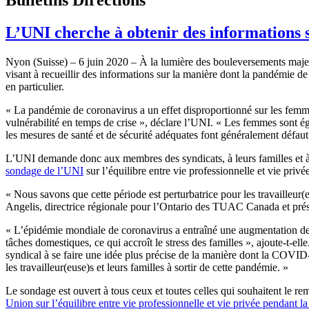
L’UNI cherche à obtenir des informations su
Nyon (Suisse) – 6 juin 2020 – À la lumière des bouleversements majeurs
visant à recueillir des informations sur la manière dont la pandémie de
en particulier.
« La pandémie de coronavirus a un effet disproportionné sur les femmes
vulnérabilité en temps de crise », déclare l’UNI. « Les femmes sont ég
les mesures de santé et de sécurité adéquates font généralement défaut
L’UNI demande donc aux membres des syndicats, à leurs familles et 
sondage de l’UNI
sur l’équilibre entre vie professionnelle et vie pri
« Nous savons que cette période est perturbatrice pour les travailleur(
Angelis, directrice régionale pour l’Ontario des TUAC Canada et pré
« L’épidémie mondiale de coronavirus a entraîné une augmentation de la
tâches domestiques, ce qui accroît le stress des familles », ajoute-t-
syndical à se faire une idée plus précise de la manière dont la COVID‑
les travailleur(euse)s et leurs familles à sortir de cette pandémie. »
Le sondage est ouvert à tous ceux et toutes celles qui souhaitent le re
Union sur l’équilibre entre vie professionnelle et vie privée pendant