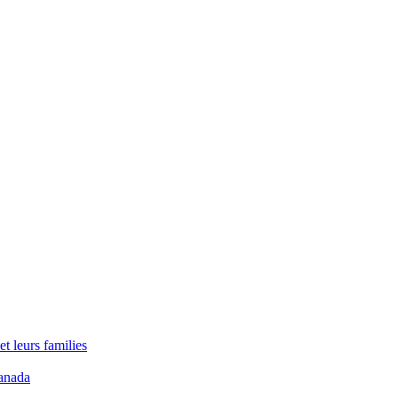
t leurs families
anada