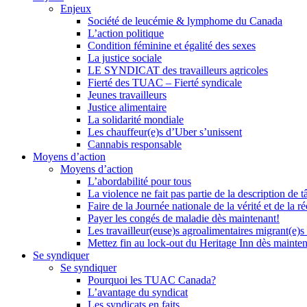
Enjeux
Société de leucémie & lymphome du Canada
L’action politique
Condition féminine et égalité des sexes
La justice sociale
LE SYNDICAT des travailleurs agricoles
Fierté des TUAC – Fierté syndicale
Jeunes travailleurs
Justice alimentaire
La solidarité mondiale
Les chauffeur(e)s d’Uber s’unissent
Cannabis responsable
Moyens d’action
Moyens d’action
L’abordabilité pour tous
La violence ne fait pas partie de la description de t
Faire de la Journée nationale de la vérité et de la ré
Payer les congés de maladie dès maintenant!
Les travailleur(euse)s agroalimentaires migrant(e)s
Mettez fin au lock-out du Heritage Inn dès mainte
Se syndiquer
Se syndiquer
Pourquoi les TUAC Canada?
L’avantage du syndicat
Les syndicats en faits