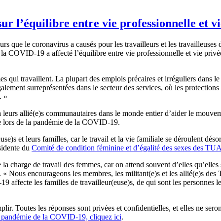
r l’équilibre entre vie professionnelle et v
 que le coronavirus a causés pour les travailleurs et les travailleuses
 la COVID‑19 a affecté l’équilibre entre vie professionnelle et vie privé
 qui travaillent. La plupart des emplois précaires et irréguliers dans 
alement surreprésentées dans le secteur des services, où les protections
. »
à leurs allié(e)s communautaires dans le monde entier d’aider le mou
vée lors de la pandémie de la COVID‑19.
euse)s et leurs familles, car le travail et la vie familiale se déroulent
sidente du
Comité de condition féminine et d’égalité des sexes des TU
 charge de travail des femmes, car on attend souvent d’elles qu’elles s
elle. « Nous encourageons les membres, les militant(e)s et les allié(e)
19 affecte les familles de travailleur(euse)s, de qui sont les personnes
mplir. Toutes les réponses sont privées et confidentielles, et elles ne s
 la pandémie de la COVID‑19, cliquez ici
.