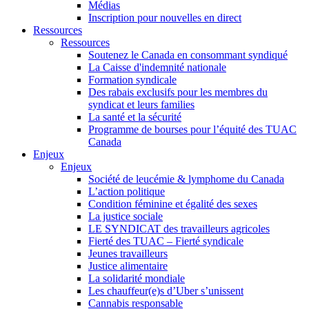
Médias
Inscription pour nouvelles en direct
Ressources
Ressources
Soutenez le Canada en consommant syndiqué
La Caisse d'indemnité nationale
Formation syndicale
Des rabais exclusifs pour les membres du
syndicat et leurs families
La santé et la sécurité
Programme de bourses pour l’équité des TUAC
Canada
Enjeux
Enjeux
Société de leucémie & lymphome du Canada
L’action politique
Condition féminine et égalité des sexes
La justice sociale
LE SYNDICAT des travailleurs agricoles
Fierté des TUAC – Fierté syndicale
Jeunes travailleurs
Justice alimentaire
La solidarité mondiale
Les chauffeur(e)s d’Uber s’unissent
Cannabis responsable