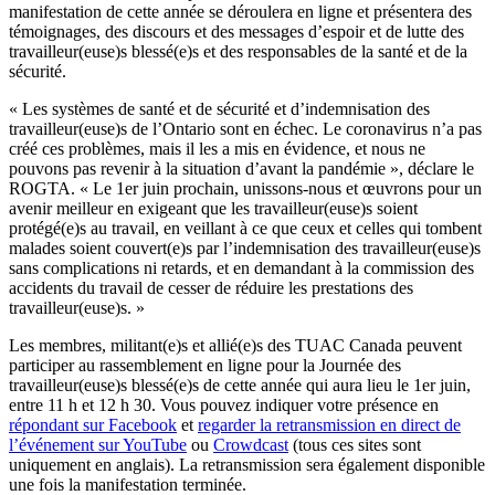
manifestation de cette année se déroulera en ligne et présentera des
témoignages, des discours et des messages d’espoir et de lutte des
travailleur(euse)s blessé(e)s et des responsables de la santé et de la
sécurité.
« Les systèmes de santé et de sécurité et d’indemnisation des
travailleur(euse)s de l’Ontario sont en échec. Le coronavirus n’a pas
créé ces problèmes, mais il les a mis en évidence, et nous ne
pouvons pas revenir à la situation d’avant la pandémie », déclare le
ROGTA. « Le 1er juin prochain, unissons-nous et œuvrons pour un
avenir meilleur en exigeant que les travailleur(euse)s soient
protégé(e)s au travail, en veillant à ce que ceux et celles qui tombent
malades soient couvert(e)s par l’indemnisation des travailleur(euse)s
sans complications ni retards, et en demandant à la commission des
accidents du travail de cesser de réduire les prestations des
travailleur(euse)s. »
Les membres, militant(e)s et allié(e)s des TUAC Canada peuvent
participer au rassemblement en ligne pour la Journée des
travailleur(euse)s blessé(e)s de cette année qui aura lieu le 1er juin,
entre 11 h et 12 h 30. Vous pouvez indiquer votre présence en
répondant sur Facebook
et
regarder la retransmission en direct de
l’événement sur YouTube
ou
Crowdcast
(tous ces sites sont
uniquement en anglais). La retransmission sera également disponible
une fois la manifestation terminée.