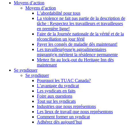
Moyens d’action
Moyens d’action
L’abordabilité pour tous
La violence ne fait pas partie de la description de
tâche : Respectez les travailleurs et travailleuses
en première ligne!
Faire de la Journée nationale de la vérité et de la
réconciliation un jour férié
Payer les congés de maladie dès maintenant!
Les travailleur(euse)s agroalimentaires
migrant(e)s méritent la résidence permanente
Mettez fin au lock-out du Heritage Inn dès
maintenant
Se syndiquer
Se syndiquer
Pourquoi les TUAC Canada?
L’avantage du syndicat
Les syndicats en faits
Foire aux questions
Tout sur les syndicats
Industries que nous représentons
Les lieux de travail que nous représentons
Comment former un syndicat
Adhérez dès aujourd’hui