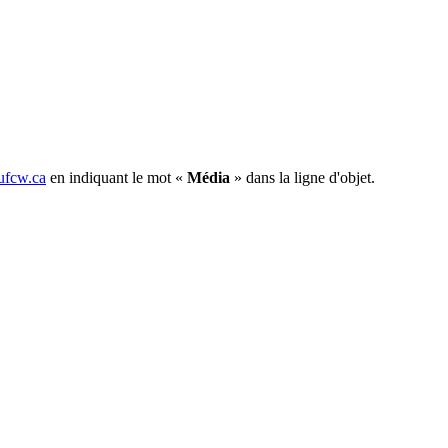
fcw.ca
en indiquant le mot «
Média
» dans la ligne d'objet.