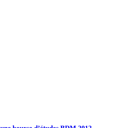
e une bourse d’études BDM 2012