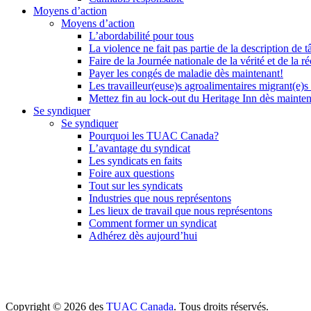
Moyens d’action
Moyens d’action
L’abordabilité pour tous
La violence ne fait pas partie de la description de t
Faire de la Journée nationale de la vérité et de la ré
Payer les congés de maladie dès maintenant!
Les travailleur(euse)s agroalimentaires migrant(e)s
Mettez fin au lock-out du Heritage Inn dès mainte
Se syndiquer
Se syndiquer
Pourquoi les TUAC Canada?
L’avantage du syndicat
Les syndicats en faits
Foire aux questions
Tout sur les syndicats
Industries que nous représentons
Les lieux de travail que nous représentons
Comment former un syndicat
Adhérez dès aujourd’hui
Copyright © 2026 des
TUAC Canada
. Tous droits réservés.