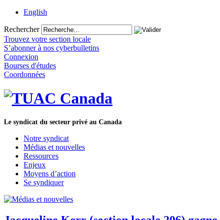
English
Rechercher
Trouvez votre section locale
S’abonner à nos cyberbulletins
Connexion
Bourses d'études
Coordonnées
Le syndicat du secteur privé au Canada
Notre syndicat
Médias et nouvelles
Ressources
Enjeux
Moyens d’action
Se syndiquer
Jacqueline Kerr (section locale 206) gagn