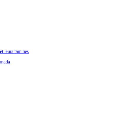
t leurs families
anada