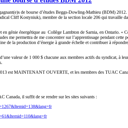
gagnant
(e)s de bourse
d’études
Beggs-Dowling-Mathieu
(
BDM
) 2012.
ndical
Cliff
Kostyniuk
),
membre
de la section locale 206 qui
travaille
da
t en
génie
énergétique
au
Collège
Lambton de
Sarnia
, en Ontario. «
C
tudes
me
permettra
de me
concentrer
sur
l’apprentissage
pendant
cette
p
ine
de la production
d’énergie
à
grande
échelle
et
contribuer
à
répondr
d’une
valeur
de 1 000 $
chacune
aux
membres
actifs
du
syndicat
,
à
leu
s
.
013
est
MAINTENANT
OUVERTE
, et les
membres
des
TUAC
Cana
AC
Canada,
il
suffit
de se
rendre
sur
les sites
suivants
:
id=1267&
Itemid
=138&
lang
=
fr
d=61&
Itemid
=110&
lang
=
fr