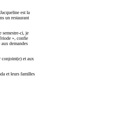
 Jacqueline
est
la
ns
un restaurant
e
semestre-ci
, je
ériode
»,
confie
e
aux
demandes
r
conjoint(e) et aux
da et
leurs
familles