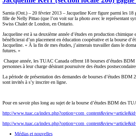
Sarnia
(Ont.) – 20
février
2013 – Jacqueline Kerr figure
parmi
les 18
fille
de Nelly
Pittao
(
que
l’on
voit
sur
la photo
avec
le
représentant
sy
Swiss Chalet de London, en Ontario.
Jacqueline
est
à
sa
deuxième
année
d’études
en production
chimique
e
bénéficierai
d’un
placement en
éducation
coopérative
et la bourse
d’é
Jacqueline. «
À
la fin de
mes
études
,
j’aimerais
travailler
dans
le
doma
futures. »
Chaque
année
, les
TUAC
Canada
offrent
18
bourses
d’études
BDM
personnes
à
leur
charge
désirant
poursuivre
des
études
postsecondaire
La
période
de
présentation
des
demandes
de
bourses
d’études
BDM
2
sont
invités
à
s’y
inscrire
en
ligne
.
Pour en savoir plus long au
sujet
de la bourse
d’études
BDM
des
TU
http://www.tuac.ca/index.php?option=com_content&view=article&
http://www.tuac.ca/index.php?option=com_content&view=article&i
Médias et nouvelles