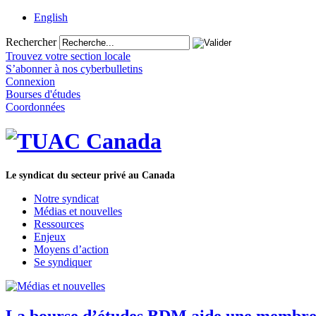
English
Rechercher
Trouvez votre section locale
S’abonner à nos cyberbulletins
Connexion
Bourses d'études
Coordonnées
Le syndicat du secteur privé au Canada
Notre syndicat
Médias et nouvelles
Ressources
Enjeux
Moyens d’action
Se syndiquer
La bourse d’études BDM aide une membre d