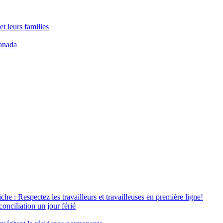
t leurs families
anada
âche : Respectez les travailleurs et travailleuses en première ligne!
conciliation un jour férié