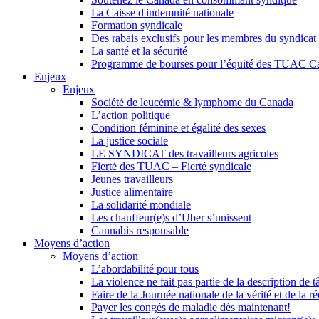
La Caisse d'indemnité nationale
Formation syndicale
Des rabais exclusifs pour les membres du syndicat e
La santé et la sécurité
Programme de bourses pour l’équité des TUAC C
Enjeux
Enjeux
Société de leucémie & lymphome du Canada
L’action politique
Condition féminine et égalité des sexes
La justice sociale
LE SYNDICAT des travailleurs agricoles
Fierté des TUAC – Fierté syndicale
Jeunes travailleurs
Justice alimentaire
La solidarité mondiale
Les chauffeur(e)s d’Uber s’unissent
Cannabis responsable
Moyens d’action
Moyens d’action
L’abordabilité pour tous
La violence ne fait pas partie de la description de t
Faire de la Journée nationale de la vérité et de la ré
Payer les congés de maladie dès maintenant!