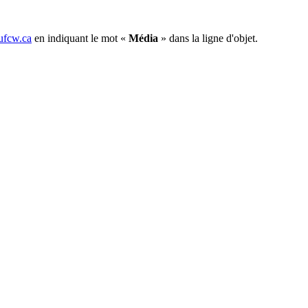
fcw.ca
en indiquant le mot «
Média
» dans la ligne d'objet.