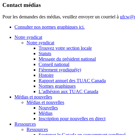
Contact médias
Pour les demandes des médias, veuillez envoyer un courriel à
ufcw@u
Consulter nos normes graphiques ici.
Notre syndicat
Notre syndicat
Trouvez votre section locale
Statuts
Message du président national
Conseil national
Fièrement syndiqué(e)
Histoire
Rapport annuel des TUAC Canada
Normes graphiques
L’adhésion aux TUAC Canada
Médias et nouvelles
Médias et nouvelles
Nouvelles
Médias
Inscription pour nouvelles en direct
Ressources
Ressources
Soutenez le Canada en consommant syndiqué